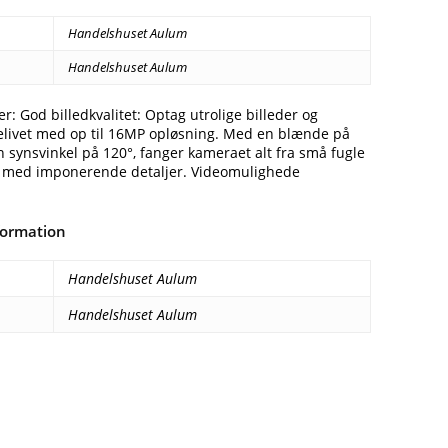
Handelshuset Aulum
Handelshuset Aulum
r: God billedkvalitet: Optag utrolige billeder og
relivet med op til 16MP opløsning. Med en blænde på
 synsvinkel på 120°, fanger kameraet alt fra små fugle
rte med imponerende detaljer. Videomulighede
formation
Handelshuset Aulum
Handelshuset Aulum
Facebook
E-mail
Copy URL