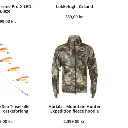
preme Pro-X LED -
Lokkefugl - Gråand
Blaze
289,00
kr.
899,00
kr.
Sea Tinselkiller
Härkila - Mountain Hunter
- Torskeforfang
Expedition fleece hoodie
8,00
kr.
2.399,00
kr.