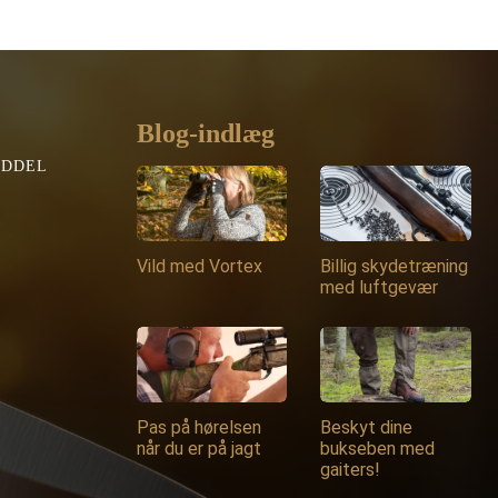
Blog-indlæg
EDDEL
Vild med Vortex
Billig skydetræning
med luftgevær
Pas på hørelsen
Beskyt dine
når du er på jagt
bukseben med
gaiters!