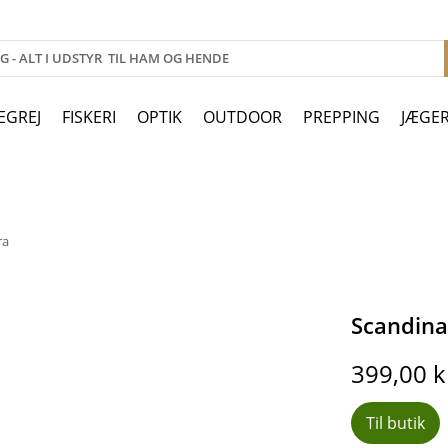
EGREJ
FISKERI
OPTIK
OUTDOOR
PREPPING
JÆGE
ra
Scandina
399,00
k
Til butik