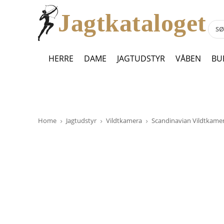
Jagtkataloget
HERRE
DAME
JAGTUDSTYR
VÅBEN
BU
Home
Jagtudstyr
Vildtkamera
Scandinavian Vildtkame