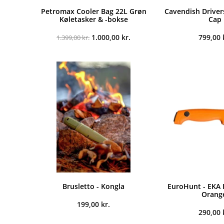
Petromax Cooler Bag 22L Grøn
Cavendish Driver
Køletasker & -bokse
Cap
Den
Den
1.000,00
kr.
799,00
1.399,00
kr.
oprindelige
aktuelle
pris
pris
var:
er:
1.399,00 kr..
1.000,00 kr..
Brusletto - Kongla
EuroHunt - EKA 
Orang
199,00
kr.
290,00