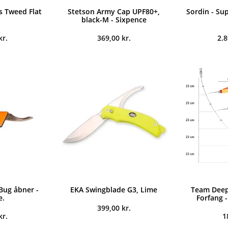
s Tweed Flat
Stetson Army Cap UPF80+,
Sordin - Su
black-M - Sixpence
kr.
369,00
kr.
2.
Bug åbner -
EKA Swingblade G3, Lime
Team Deep 
e.
Forfang 
399,00
kr.
kr.
1