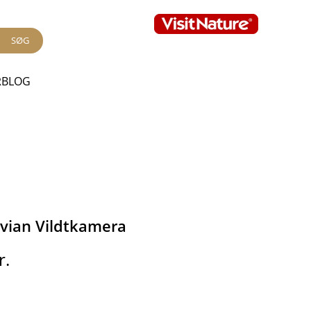
SØG
RBLOG
vian Vildtkamera
r.