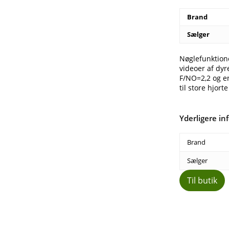
Brand
Sælger
Nøglefunktione
videoer af dy
F/NO=2,2 og en
til store hjo
Yderligere in
Brand
Sælger
Til butik
Del