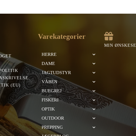
Varekategorier
MIN ØNSKES
HERRE
OGET
DAME
POLITIK
JAGTUDSTYR
ASKRIVELSE
VÅBEN
TIK (EU)
BUEGREJ
FISKERI
OPTIK
OUTDOOR
PREPPING