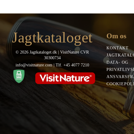
Jagtkataloget
Om os
KONTAKT
© 2026 Jagtkataloget.dk | VisitNature CVR
JAGTKATAL
30300734
DATA- OG
info@visitnature.com | Tlf. +45 4077 7210
PRIVATLIVS
ANSVARSFR
COOKIEPOLI