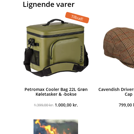
Lignende varer
Tilbud!
Petromax Cooler Bag 22L Grøn
Cavendish Driver
Køletasker & -bokse
Cap
Den
Den
1.000,00
kr.
799,00
1.399,00
kr.
oprindelige
aktuelle
pris
pris
var:
er:
1.399,00 kr..
1.000,00 kr..