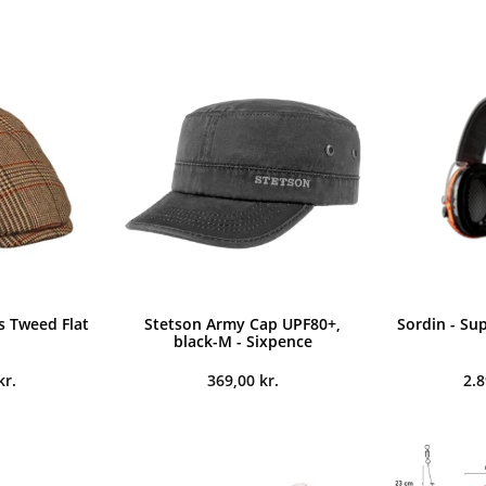
s Tweed Flat
Stetson Army Cap UPF80+,
Sordin - Su
black-M - Sixpence
kr.
369,00
kr.
2.