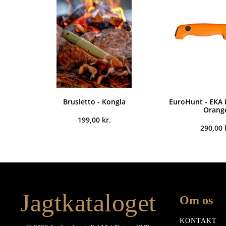
Brusletto - Kongla
EuroHunt - EKA 
Orang
199,00
kr.
290,00
Jagtkataloget
Om os
KONTAKT