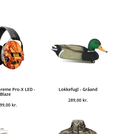
preme Pro-X LED -
Lokkefugl - Gråand
Blaze
289,00
kr.
899,00
kr.