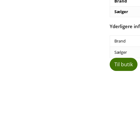
Brand
Sælger
Yderligere in
Brand
Sælger
Til butik
Del