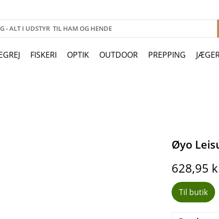
EGREJ
FISKERI
OPTIK
OUTDOOR
PREPPING
JÆGE
Øyo Leis
628,95
k
Til butik