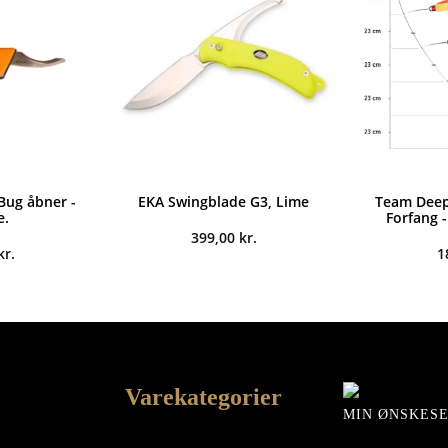
Bug åbner -
EKA Swingblade G3, Lime
Team Deep 
e.
Forfang 
399,00
kr.
kr.
1
Varekategorier
MIN ØNSKES