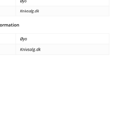
Øyo
Knivsalg.dk
formation
Øyo
Knivsalg.dk
Facebook
E-mail
Copy URL