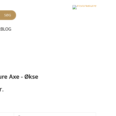
SØG
RBLOG
ure Axe - Økse
r.