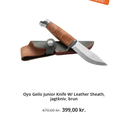
Oyo Geilo Junior Knife W/ Leather Sheath,
jagtkniv, brun
Den
Den
399,00
kr.
470,00
kr.
oprindelige
aktuelle
pris
pris
var:
er: