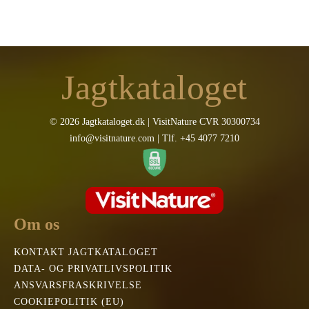
470,00 kr..
399,00 kr..
Jagtkataloget
© 2026 Jagtkataloget.dk | VisitNature CVR 30300734
info@visitnature.com | Tlf. +45 4077 7210
Om os
KONTAKT JAGTKATALOGET
DATA- OG PRIVATLIVSPOLITIK
ANSVARSFRASKRIVELSE
COOKIEPOLITIK (EU)