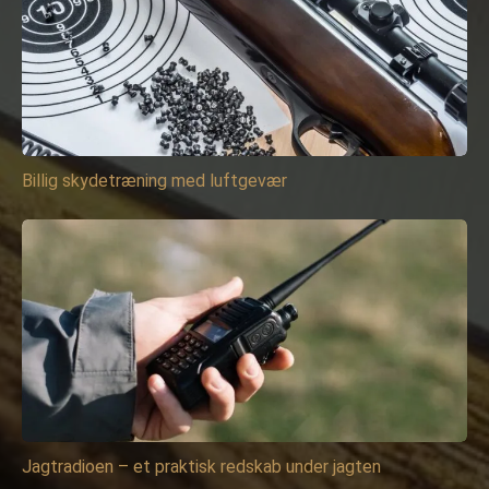
Billig skydetræning med luftgevær
Jagtradioen – et praktisk redskab under jagten