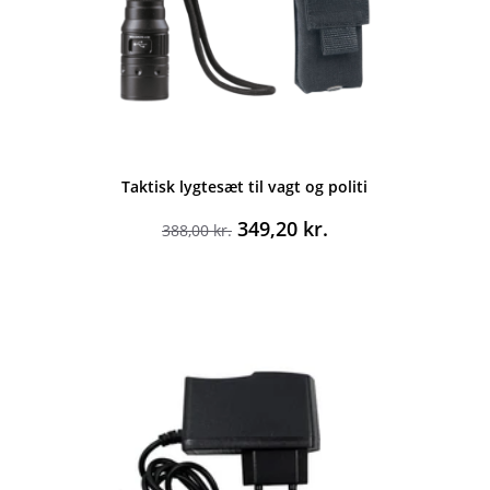
Taktisk lygtesæt til vagt og politi
Den
Den
349,20
kr.
388,00
kr.
oprindelige
aktuelle
pris
pris
var:
er:
388,00 kr..
349,20 kr..