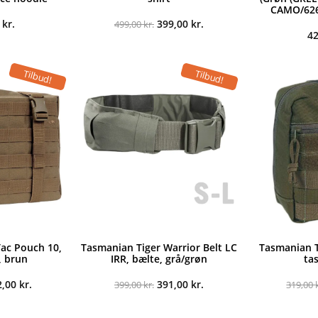
CAMO/626-
Den
Den
0
kr.
399,00
kr.
499,00
kr.
oprindelige
aktuelle
4
pris
pris
var:
er:
499,00 kr..
399,00 kr..
Tilbud!
Tilbud!
ac Pouch 10,
Tasmanian Tiger Warrior Belt LC
Tasmanian T
, brun
IRR, bælte, grå/grøn
ta
n
Den
Den
Den
2,00
kr.
391,00
kr.
399,00
kr.
319,00
indelige
aktuelle
oprindelige
aktuelle
s
pris
pris
pris
:
er:
var:
er: