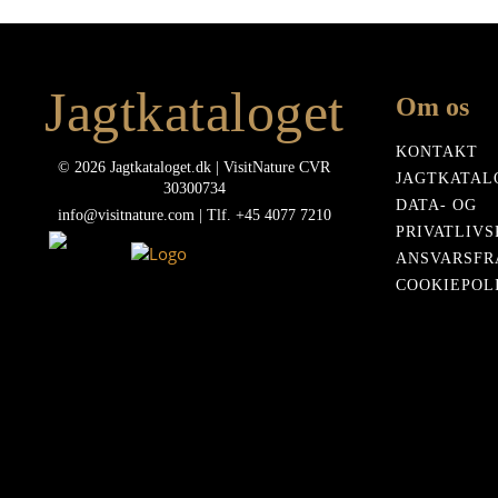
339
Jagtkataloget
Om os
KONTAKT
© 2026 Jagtkataloget.dk | VisitNature CVR
JAGTKATAL
30300734
DATA- OG
info@visitnature.com | Tlf. +45 4077 7210
PRIVATLIVS
ANSVARSFR
COOKIEPOLI