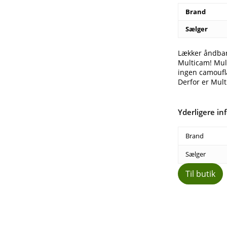
Brand
Sælger
Lækker åndbar 
Multicam! Mult
ingen camoufla
Derfor er Mult
Yderligere in
Brand
Sælger
Til butik
Del