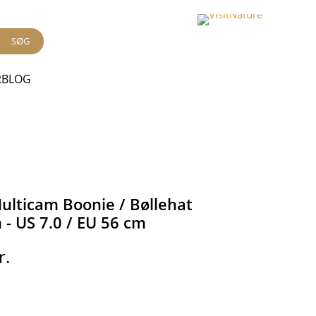
SØG
RBLOG
ulticam Boonie / Bøllehat
 - US 7.0 / EU 56 cm
r.