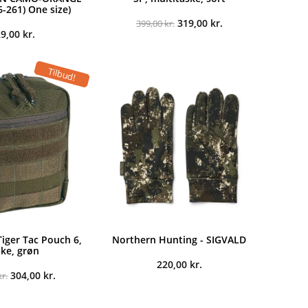
261) One size)
Den
Den
319,00
kr.
399,00
kr.
oprindelige
aktuelle
29,00
kr.
pris
pris
var:
er:
399,00 kr..
319,00 kr..
Tilbud!
iger Tac Pouch 6,
Northern Hunting - SIGVALD
ske, grøn
220,00
kr.
Den
Den
304,00
kr.
kr.
oprindelige
aktuelle
pris
pris
var:
er: