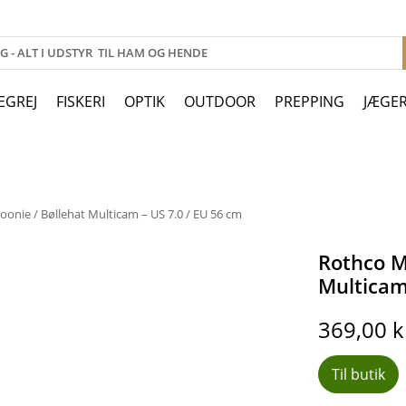
EGREJ
FISKERI
OPTIK
OUTDOOR
PREPPING
JÆGE
onie / Bøllehat Multicam – US 7.0 / EU 56 cm
Rothco M
Multicam
369,00
k
Til butik