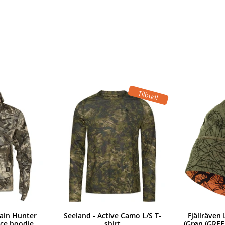
Tilbud!
ain Hunter
Seeland - Active Camo L/S T-
Fjällräven
ece hoodie
shirt
(Grøn (GR