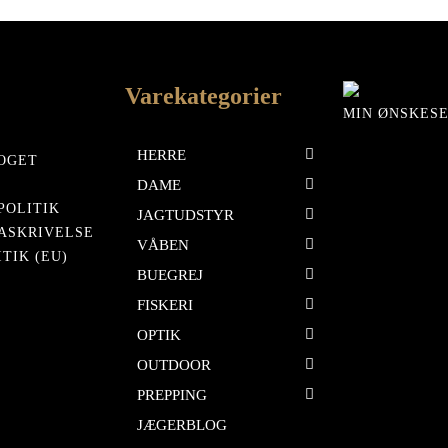
,00 kr..
322,00 kr..
399,00 kr..
391,00 kr..
Varekategorier
MIN ØNSKES
HERRE
OGET
DAME
POLITIK
JAGTUDSTYR
ASKRIVELSE
VÅBEN
TIK (EU)
BUEGREJ
FISKERI
OPTIK
OUTDOOR
PREPPING
JÆGERBLOG