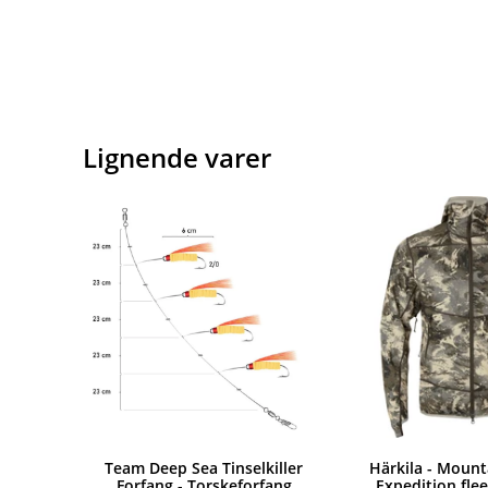
Lignende varer
Team Deep Sea Tinselkiller
Härkila - Mount
Forfang - Torskeforfang
Expedition fle