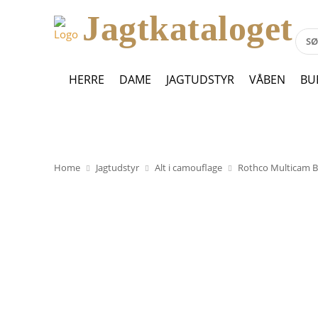
Jagtkataloget
HERRE
DAME
JAGTUDSTYR
VÅBEN
BU
Home
Jagtudstyr
Alt i camouflage
Rothco Multicam Bo