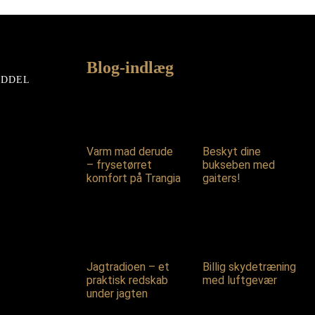
319,00 kr..
304,00 kr..
Blog-indlæg
EDDEL
Varm mad derude
Beskyt dine
– frysetørret
bukseben med
komfort på Trangia
gaiters!
Jagtradioen – et
Billig skydetræning
praktisk redskab
med luftgevær
under jagten