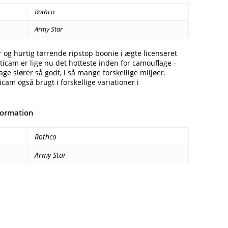
Rothco
Army Star
og hurtig tørrende ripstop boonie i ægte licenseret
icam er lige nu det hotteste inden for camouflage -
ge slører så godt, i så mange forskellige miljøer.
icam også brugt i forskellige variationer i
formation
Rothco
Army Star
Facebook
E-mail
Copy URL