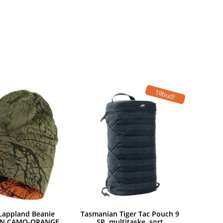
Tilbud!
 Lappland Beanie
Tasmanian Tiger Tac Pouch 9
EEN CAMO-ORANGE
SP, multitaske, sort