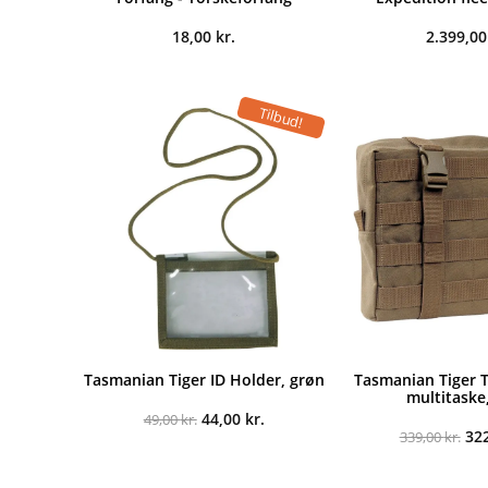
18,00
kr.
2.399,0
Tilbud!
Tasmanian Tiger ID Holder, grøn
Tasmanian Tiger T
multitaske
Den
Den
44,00
kr.
49,00
kr.
oprindelige
aktuelle
De
32
339,00
kr.
pris
pris
opr
var:
er:
pri
49,00 kr..
44,00 kr..
var