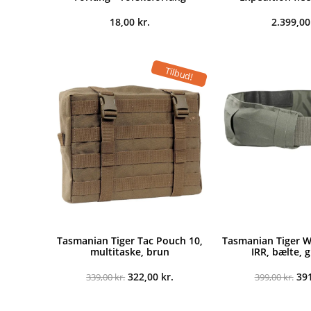
18,00
kr.
2.399,0
Tilbud!
Tasmanian Tiger Tac Pouch 10,
Tasmanian Tiger Wa
multitaske, brun
IRR, bælte, 
Den
Den
De
322,00
kr.
39
339,00
kr.
399,00
kr.
oprindelige
aktuelle
opr
pris
pris
pri
var:
er:
var