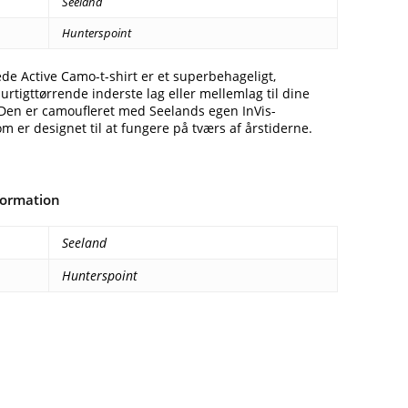
Seeland
Hunterspoint
e Active Camo-t-shirt er et superbehageligt,
urtigttørrende inderste lag eller mellemlag til dine
 Den er camoufleret med Seelands egen InVis-
m er designet til at fungere på tværs af årstiderne.
formation
Seeland
Hunterspoint
Facebook
E-mail
Copy URL