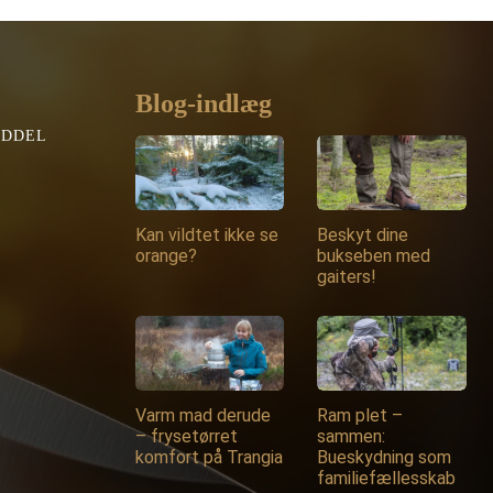
Blog-indlæg
EDDEL
Kan vildtet ikke se
Beskyt dine
orange?
bukseben med
gaiters!
Varm mad derude
Ram plet –
– frysetørret
sammen:
komfort på Trangia
Bueskydning som
familiefællesskab