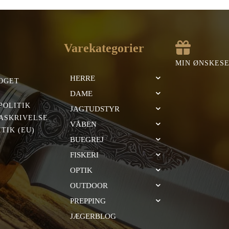
,00 kr..
391,00 kr..
319,00 kr..
304,00 kr..
Varekategorier
MIN ØNSKES
HERRE
OGET
DAME
POLITIK
JAGTUDSTYR
ASKRIVELSE
VÅBEN
TIK (EU)
BUEGREJ
FISKERI
OPTIK
OUTDOOR
PREPPING
JÆGERBLOG