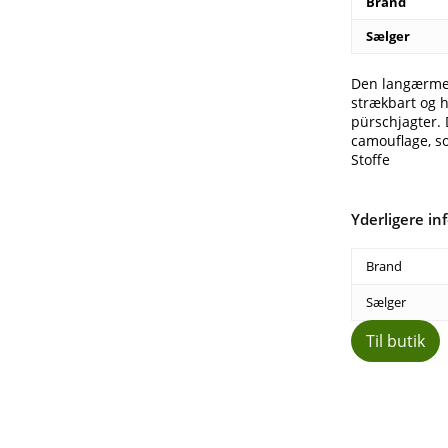
Brand
Sælger
Den langærmed
strækbart og h
pürschjagter.
camouflage, so
Stoffe
Yderligere in
Brand
Sælger
Til butik
Del