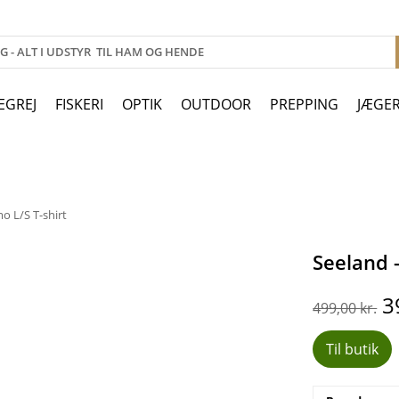
EGREJ
FISKERI
OPTIK
OUTDOOR
PREPPING
JÆGE
o L/S T-shirt
Seeland -
D
3
499,00
kr.
o
p
Til butik
v
4