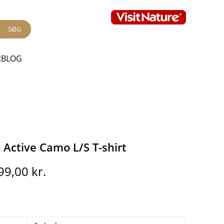
SØG
RBLOG
 Active Camo L/S T-shirt
en
Den
99,00
kr.
prindelige
aktuelle
ris
pris
ar:
er:
99,00 kr..
399,00 kr..