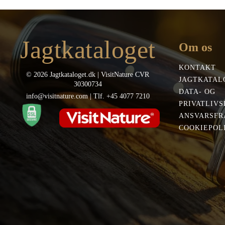
339,00 kr..
322,00 kr..
399
Jagtkataloget
Om os
KONTAKT
© 2026 Jagtkataloget.dk | VisitNature CVR
JAGTKATAL
30300734
DATA- OG
info@visitnature.com | Tlf. +45 4077 7210
PRIVATLIVS
ANSVARSFR
COOKIEPOLI