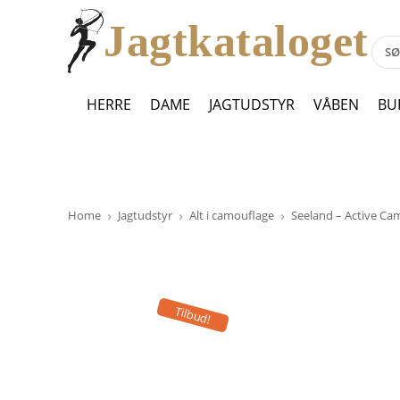
Jagtkataloget
HERRE
DAME
JAGTUDSTYR
VÅBEN
BU
Home
Jagtudstyr
Alt i camouflage
Seeland – Active Cam
Tilbud!