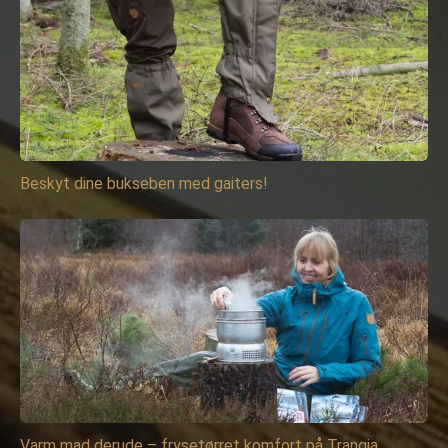
Beskyt dine bukseben med gaiters!
Varm mad derude – frysetørret komfort på Trangia