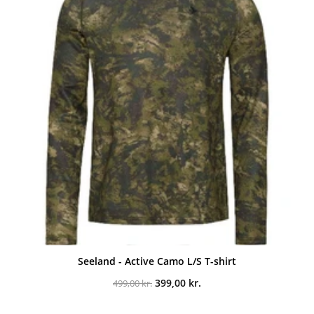
Seeland - Active Camo L/S T-shirt
Den
Den
399,00
kr.
499,00
kr.
oprindelige
aktuelle
pris
pris