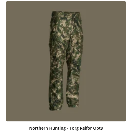
var:
er:
499,00 kr..
399,00 kr..
Northern Hunting - Torg Reifor Opt9