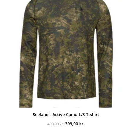
Seeland - Active Camo L/S T-shirt
Den
Den
399,00
kr.
499,00
kr.
oprindelige
aktuelle