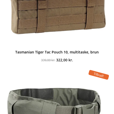
Tasmanian Tiger Tac Pouch 10, multitaske, brun
Den
Den
322,00
kr.
339,00
kr.
oprindelige
aktuelle
pris
pris
var:
er:
Tilbud!
339,00 kr..
322,00 kr..