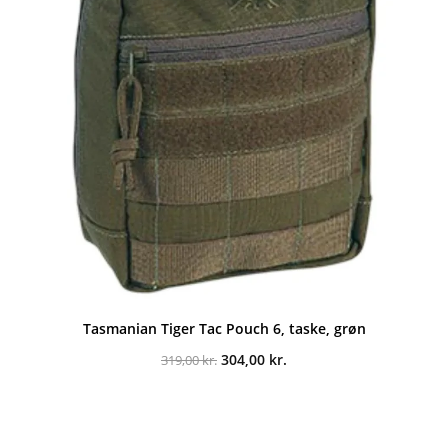
Tasmanian Tiger Tac Pouch 6, taske, grøn
Den
Den
304,00
kr.
319,00
kr.
oprindelige
aktuelle
pris
pris
var:
er:
319,00 kr..
304,00 kr..