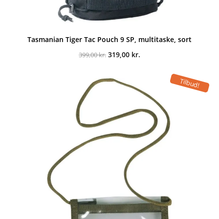
Tasmanian Tiger Tac Pouch 9 SP, multitaske, sort
Den
Den
319,00
kr.
399,00
kr.
oprindelige
aktuelle
pris
pris
var:
er:
Tilbud!
399,00 kr..
319,00 kr..