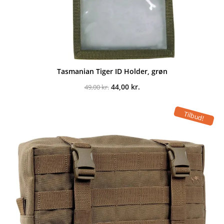
Tasmanian Tiger ID Holder, grøn
Den
Den
44,00
kr.
49,00
kr.
oprindelige
aktuelle
pris
pris
var:
er:
Tilbud!
49,00 kr..
44,00 kr..