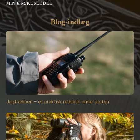
MIN ØNSKESEDDEL
Blog-indlæg
Jagtradioen – et praktisk redskab under jagten