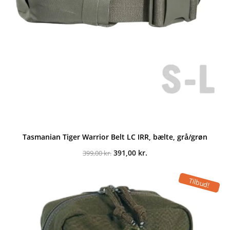
Tasmanian Tiger Warrior Belt LC IRR, bælte, grå/grøn
Den
Den
391,00
kr.
399,00
kr.
oprindelige
aktuelle
pris
pris
var:
er:
Tilbud!
399,00 kr..
391,00 kr..