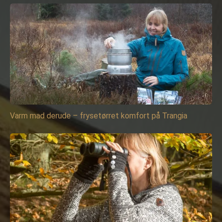
Varm mad derude – frysetørret komfort på Trangia