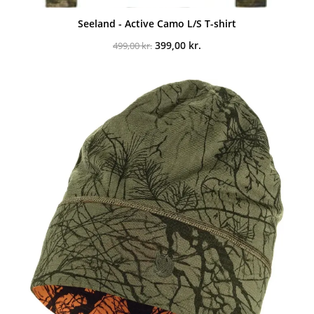
Seeland - Active Camo L/S T-shirt
Den
Den
399,00
kr.
499,00
kr.
oprindelige
aktuelle
pris
pris
var:
er:
499,00 kr..
399,00 kr..