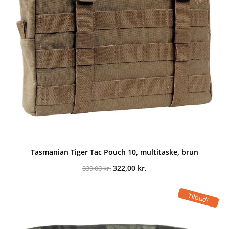
Tasmanian Tiger Tac Pouch 10, multitaske, brun
Den
Den
322,00
kr.
339,00
kr.
oprindelige
aktuelle
pris
pris
var:
er:
Tilbud!
339,00 kr..
322,00 kr..