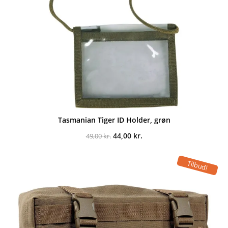
Tasmanian Tiger ID Holder, grøn
Den
Den
44,00
kr.
49,00
kr.
oprindelige
aktuelle
pris
pris
var:
er:
Tilbud!
49,00 kr..
44,00 kr..