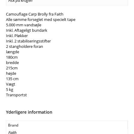
Fisk på krogen
Camouflage Carp Brolly fra Faith
Alle sømme forseglet med specielt tape
5.000 mm vandsøjle
Inkl. Aftageligt bundark
Inkl. Pløkker
Inkl. 2 stabiliseringsstifter
2 stangholdere foran
længde
180cm
bredde
215cm
højde
135 cm
Vægt
5 kg
Transportst
Yderligere information
Brand
Faith