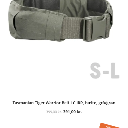
Tasmanian Tiger Warrior Belt LC IRR, bælte, grå/grøn
Den
Den
391,00
kr.
399,00
kr.
oprindelige
aktuelle
pris
pris
var:
er: