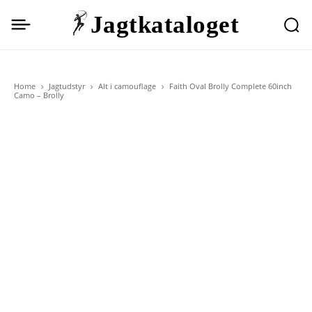
Jagtkataloget
Home
Jagtudstyr
Alt i camouflage
Faith Oval Brolly Complete 60inch
Camo – Brolly