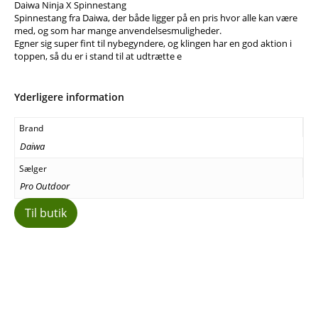
Daiwa Ninja X Spinnestang
Spinnestang fra Daiwa, der både ligger på en pris hvor alle kan være
med, og som har mange anvendelsesmuligheder.
Egner sig super fint til nybegyndere, og klingen har en god aktion i
toppen, så du er i stand til at udtrætte e
Yderligere information
Brand
Daiwa
Sælger
Pro Outdoor
Til butik
Facebook
E-mail
Copy URL