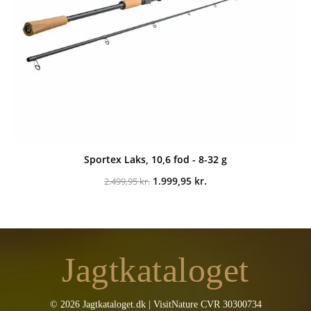
Sportex Laks, 10,6 fod - 8-32 g
Den
Den
1.999,95
kr.
2.499,95
kr.
oprindelige
aktuelle
pris
pris
var:
er:
2.499,95 kr..
1.999,95 kr..
Jagtkataloget
© 2026 Jagtkataloget.dk | VisitNature CVR 30300734