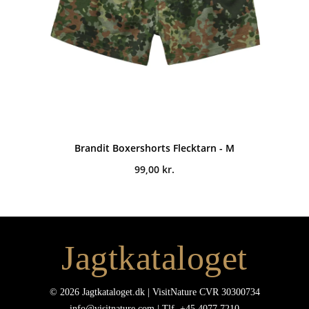
Brandit Boxershorts Flecktarn - M
99,00
kr.
Jagtkataloget
© 2026 Jagtkataloget.dk | VisitNature CVR 30300734
info@visitnature.com | Tlf. +45 4077 7210