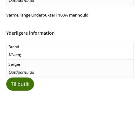
Outdoornu.dk
Varme, lange underbukser i 100% merinould.
Yderligere information
Brand
Ulvang
Sælger
Outdoornu.dk
Til butik
Facebook
E-mail
Copy URL