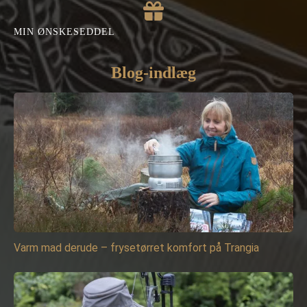
MIN ØNSKESEDDEL
Blog-indlæg
Varm mad derude – frysetørret komfort på Trangia