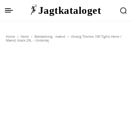
Jagtkataloget
Home
Herre
Beklædning - mænd
Ulvang Thermo 100 Tights Herre /
Mænd, black-2XL – Undertøj