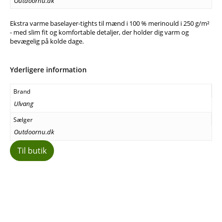
Outdoornu.dk
Ekstra varme baselayer-tights til mænd i 100 % merinould i 250 g/m²
- med slim fit og komfortable detaljer, der holder dig varm og
bevægelig på kolde dage.
Yderligere information
Brand
Ulvang
Sælger
Outdoornu.dk
Til butik
Facebook
E-mail
Copy URL