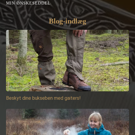
MIN ØNSKESEDDEL
Blog-indlæg
Beskyt dine bukseben med gaiters!