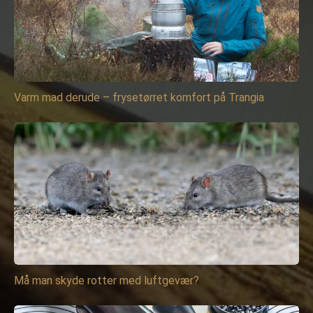
Varm mad derude – frysetørret komfort på Trangia
Må man skyde rotter med luftgevær?