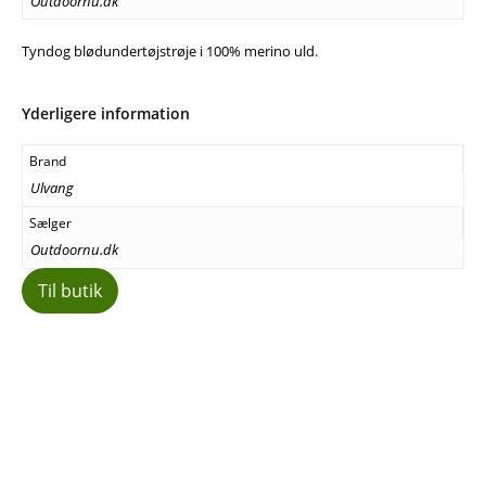
Outdoornu.dk
Tyndog blødundertøjstrøje i 100% merino uld.
Yderligere information
Brand
Ulvang
Sælger
Outdoornu.dk
Til butik
Facebook
E-mail
Copy URL