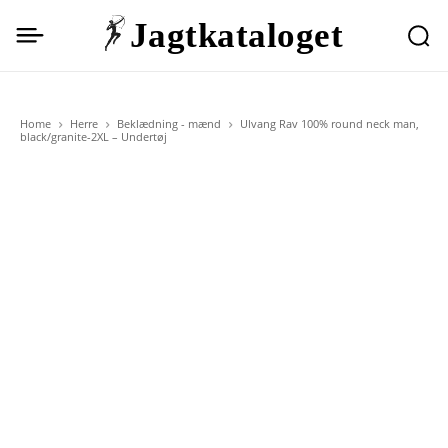
Jagtkataloget
Home
Herre
Beklædning - mænd
Ulvang Rav 100% round neck man,
black/granite-2XL – Undertøj