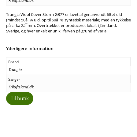
Friluftsland.dk
Trangia Wool Cover Storm GB77 er lavet af genanvendt filtet uld
(mindst 50â¯% uld, op til 50â¯% syntetisk materiale) med en tykkelse
på cirka 2â¯mm. Overtrækket er produceret lokalt i Jämtland,
Sverige, og hver enkelt er unik i farven på grund af varia
Yderligere information
Brand
Trangia
Sælger
Friluftsland.dk
Til butik
Facebook
E-mail
Copy URL