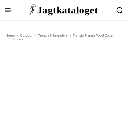
Jagtkataloget
Home
Outdoor
Trangia & brændere
Trangia Trangia Wool Cover
Storm GB77