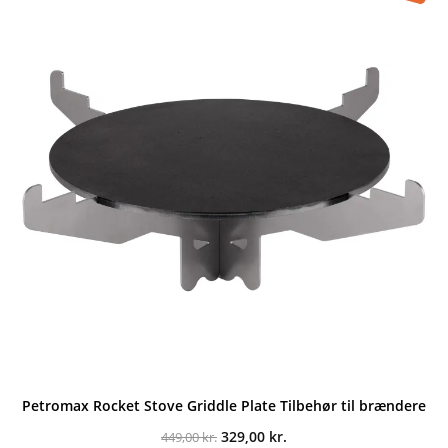
Petromax Rocket Stove Griddle Plate Tilbehør til brændere
Den
Den
329,00
kr.
449,00
kr.