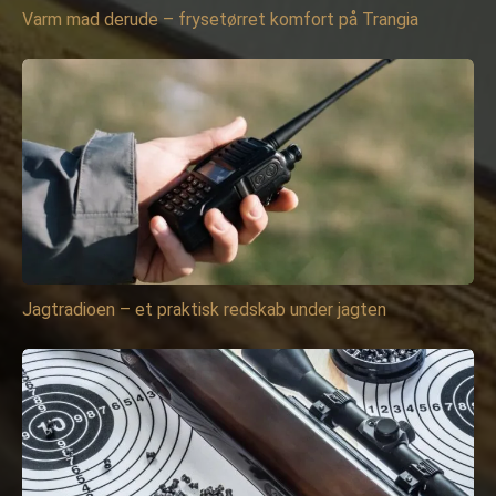
Varm mad derude – frysetørret komfort på Trangia
Jagtradioen – et praktisk redskab under jagten