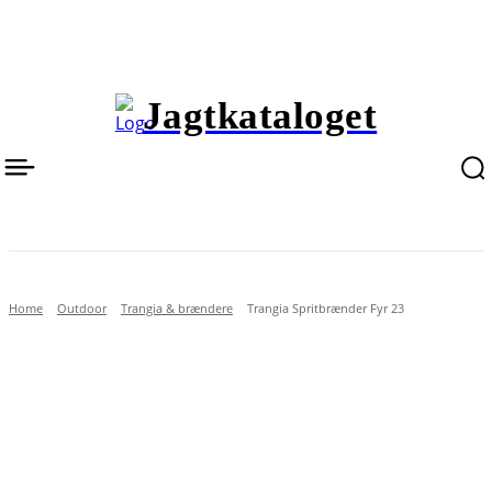
Jagtkataloget
Home
Outdoor
Trangia & brændere
Trangia Spritbrænder Fyr 23