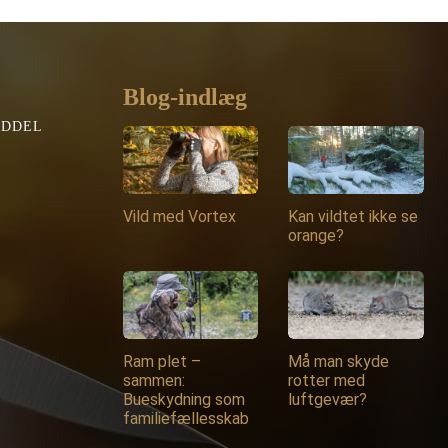
Blog-indlæg
EDDEL
Vild med Vortex
Kan vildtet ikke se
orange?
Ram plet –
Må man skyde
sammen:
rotter med
Bueskydning som
luftgevær?
familiefællesskab