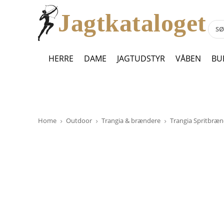
Jagtkataloget
HERRE
DAME
JAGTUDSTYR
VÅBEN
BU
Home
Outdoor
Trangia & brændere
Trangia Spritbræn