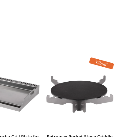
Tilbud!
cha Grill Plate for
Petromax Rocket Stove Griddle