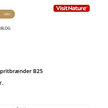
SØG
RBLOG
Spritbrænder B25
r.