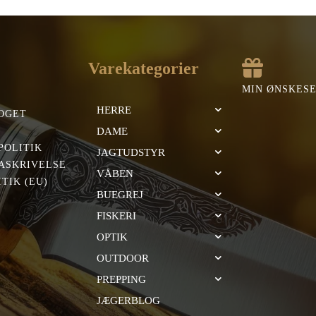
Varekategorier
MIN ØNSKES
HERRE
OGET
DAME
POLITIK
JAGTUDSTYR
ASKRIVELSE
VÅBEN
TIK (EU)
BUEGREJ
FISKERI
OPTIK
OUTDOOR
PREPPING
JÆGERBLOG