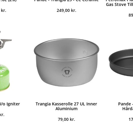
Gas Stove Ti
0
kr.
249,00
kr.
8
/o Igniter
Trangia Kasserolle 27 UL Inner
Pande -
Aluminium
Hård
kr.
79,00
kr.
1