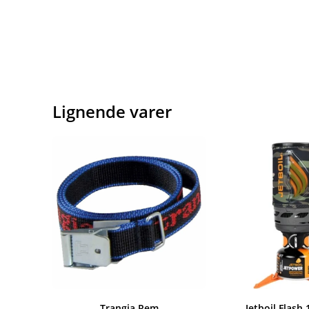
Lignende varer
Trangia Rem
Jetboil Flash 1