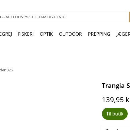
EGREJ
FISKERI
OPTIK
OUTDOOR
PREPPING
JÆGE
der B25
Trangia 
139,95
k
Til butik