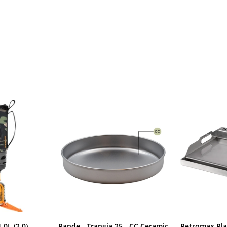
.0L (2.0)
Pande - Trangia 25 - CC Ceramic
Petromax Plan