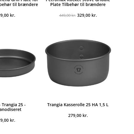
lbehør til brændere
Plate Tilbehør til brændere
Den
Den
99,00
kr.
329,00
kr.
449,00
kr.
oprindelige
aktuelle
pris
pris
var:
er:
449,00 kr..
329,00 kr..
 Trangia 25 -
Trangia Kasserolle 25 HA 1,5 L
anodiseret
279,00
kr.
79,00
kr.