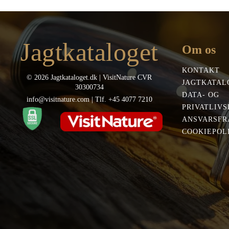
Jagtkataloget
Om os
KONTAKT
© 2026 Jagtkataloget.dk | VisitNature CVR
JAGTKATAL
30300734
DATA- OG
info@visitnature.com | Tlf. +45 4077 7210
PRIVATLIVS
ANSVARSFR
COOKIEPOLI