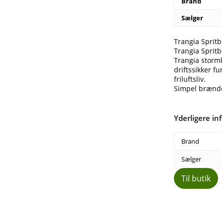
Brand
Sælger
Trangia Sprit
Trangia Sprit
Trangia storm
driftssikker f
friluftsliv.
Simpel brænde
Yderligere in
Brand
Sælger
Til butik
Del