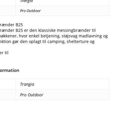
Trangia
Pro Outdoor
brænder B25
brænder B25 er den klassiske messingbrænder til
køkkener, hvor enkel betjening, støjsvag madlavning og
unktion gør den oplagt til camping, shelterture og
r til
formation
Trangia
Pro Outdoor
Facebook
E-mail
Copy URL