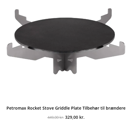
Petromax Rocket Stove Griddle Plate Tilbehør til brændere
Den
Den
329,00
kr.
449,00
kr.
oprindelige
aktuelle
pris
pris
var:
er: