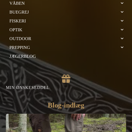
VÅBEN
BUEGREJ
FISKERI
OPTIK
OUTDOOR
PREPPING
JÆGERBLOG
MIN ØNSKESEDDEL
Blog-indlæg