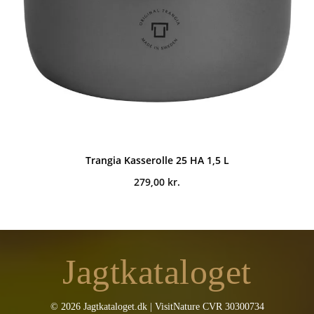
Trangia Kasserolle 25 HA 1,5 L
279,00
kr.
Jagtkataloget
© 2026 Jagtkataloget.dk | VisitNature CVR 30300734