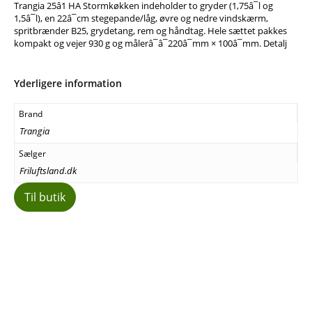
Trangia 25â1 HA Stormkøkken indeholder to gryder (1,75â¯l og
1,5â¯l), en 22â¯cm stegepande/låg, øvre og nedre vindskærm,
spritbrænder B25, grydetang, rem og håndtag. Hele sættet pakkes
kompakt og vejer 930 g og målerâ¯â¯220â¯mm × 100â¯mm. Detalj
Yderligere information
Brand
Trangia
Sælger
Friluftsland.dk
Til butik
Facebook
E-mail
Copy URL