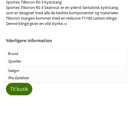
Sportex TiBoron RS-3 Kyststang
Sportex Tiboron RS-3 Seatrout er en yderst fantastisk kyststang,
som er designet med alle de bedste komponenter og materialer.
Tiboron stangen kommer med en Helicore T1100 carbon klinge.
Denne klinge giver en vild styrke, o
Yderligere information
Brand
Sportex
Sælger
Pro Outdoor
Til butik
Facebook
E-mail
Copy URL