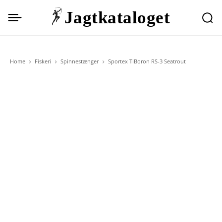
Jagtkataloget
Home
Fiskeri
Spinnestænger
Sportex TiBoron RS-3 Seatrout