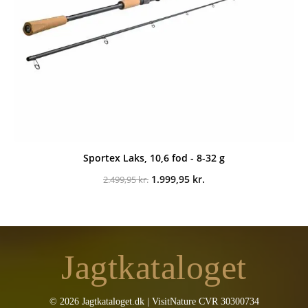
Sportex Laks, 10,6 fod - 8-32 g
Den
Den
1.999,95
kr.
2.499,95
kr.
oprindelige
aktuelle
pris
pris
var:
er:
2.499,95 kr..
1.999,95 kr..
Jagtkataloget
© 2026 Jagtkataloget.dk | VisitNature CVR 30300734