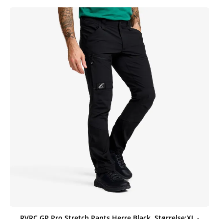
RVRC GP Pro Stretch Pants Herre Black, Størrelse:XL -