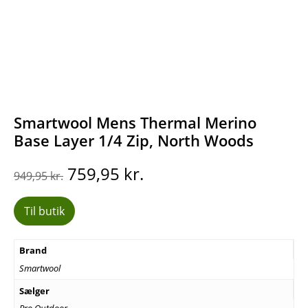
Smartwool Mens Thermal Merino
Base Layer 1/4 Zip, North Woods
Den
Den
759,95
kr.
949,95
kr.
oprindelige
aktuelle
pris
pris
Til butik
var:
er:
949,95 kr..
759,95 kr..
Brand
Smartwool
Sælger