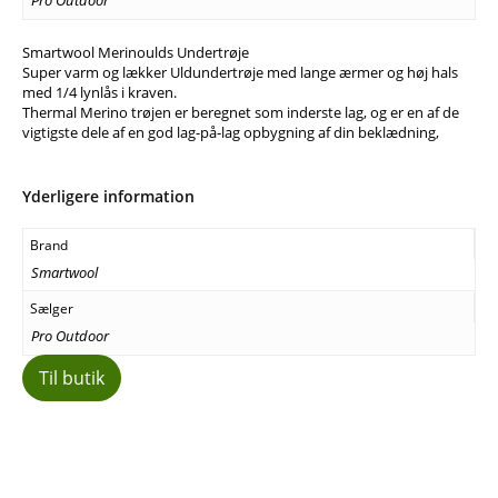
Pro Outdoor
Smartwool Merinoulds Undertrøje
Super varm og lækker Uldundertrøje med lange ærmer og høj hals
med 1/4 lynlås i kraven.
Thermal Merino trøjen er beregnet som inderste lag, og er en af de
vigtigste dele af en god lag-på-lag opbygning af din beklædning,
Yderligere information
Brand
Smartwool
Sælger
Pro Outdoor
Til butik
Facebook
E-mail
Copy URL