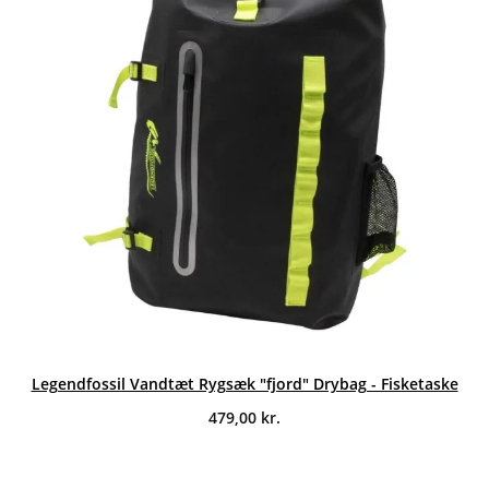
Legendfossil Vandtæt Rygsæk "fjord" Drybag - Fisketaske
479,00
kr.