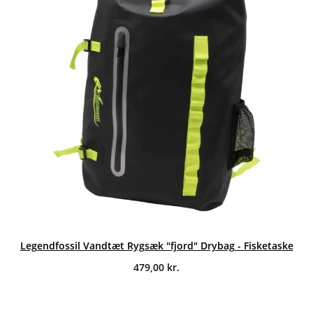
Legendfossil Vandtæt Rygsæk "fjord" Drybag - Fisketaske
479,00
kr.