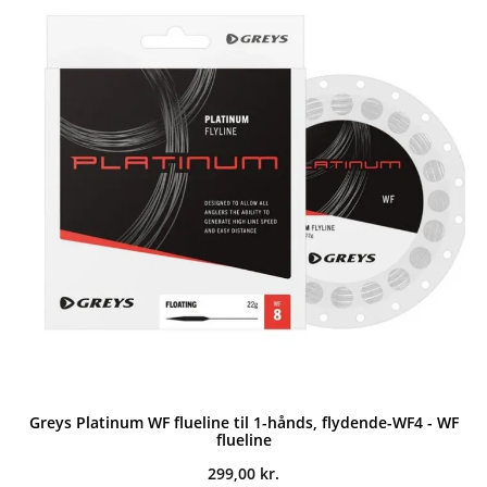
Greys Platinum WF flueline til 1-hånds, flydende-WF4 - WF
flueline
299,00
kr.