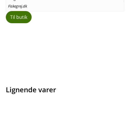
Fiskegrej.dk
Til butik
Facebook
E-mail
Copy URL
Lignende varer