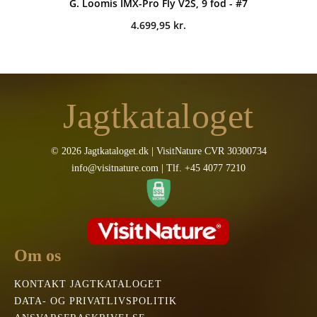
G. Loomis IMX-Pro Fly V2S, 9 fod - #7
4.699,95
kr.
Jagtkataloget
© 2026 Jagtkataloget.dk | VisitNature CVR 30300734
info@visitnature.com | Tlf. +45 4077 7210
Om os
KONTAKT JAGTKATALOGET
DATA- OG PRIVATLIVSPOLITIK