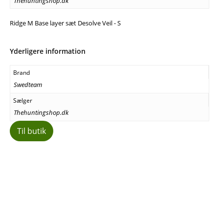
Thehuntingshop.dk
Ridge M Base layer sæt Desolve Veil - S
Yderligere information
Brand
Swedteam
Sælger
Thehuntingshop.dk
Til butik
Facebook
E-mail
Copy URL