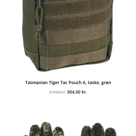
Tasmanian Tiger Tac Pouch 6, taske, grøn
Den
Den
304,00
kr.
319,00
kr.
oprindelige
aktuelle
pris
pris
var:
er:
319,00 kr..
304,00 kr..