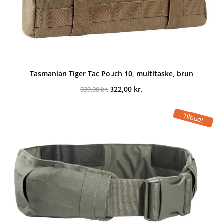
Tasmanian Tiger Tac Pouch 10, multitaske, brun
Den
Den
322,00
kr.
339,00
kr.
oprindelige
aktuelle
pris
pris
var:
er:
Tilbud!
339,00 kr..
322,00 kr..