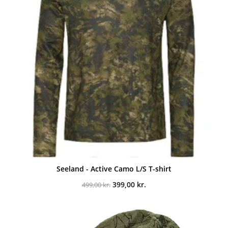
Seeland - Active Camo L/S T-shirt
Den
Den
399,00
kr.
499,00
kr.
oprindelige
aktuelle
pris
pris
var:
er:
499,00 kr..
399,00 kr..