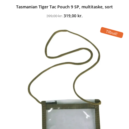
Tasmanian Tiger Tac Pouch 9 SP, multitaske, sort
Den
Den
319,00
kr.
399,00
kr.
oprindelige
aktuelle
pris
pris
var:
er:
Tilbud!
399,00 kr..
319,00 kr..