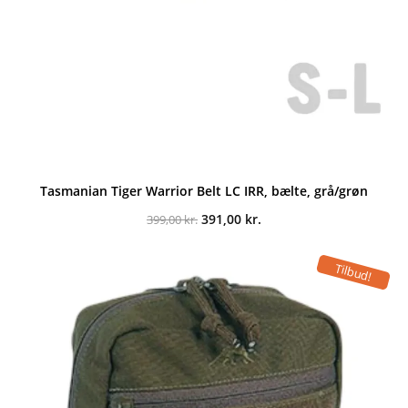
Tasmanian Tiger Warrior Belt LC IRR, bælte, grå/grøn
Den
Den
391,00
kr.
399,00
kr.
oprindelige
aktuelle
pris
pris
var:
er:
Tilbud!
399,00 kr..
391,00 kr..