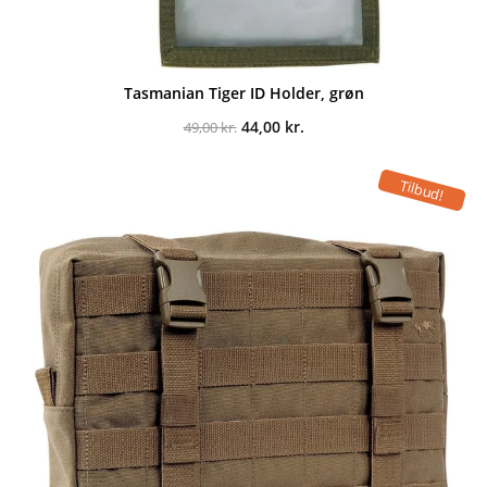
Tasmanian Tiger ID Holder, grøn
Den
Den
44,00
kr.
49,00
kr.
oprindelige
aktuelle
pris
pris
var:
er:
Tilbud!
49,00 kr..
44,00 kr..