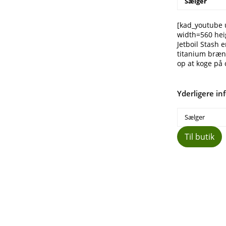
Sælger
[kad_youtube 
width=560 hei
Jetboil Stash
titanium brænd
op at koge på 
Yderligere in
Sælger
Til butik
Del