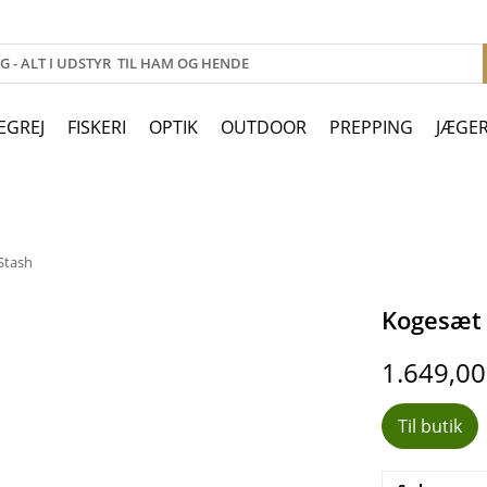
EGREJ
FISKERI
OPTIK
OUTDOOR
PREPPING
JÆGE
Stash
Kogesæt -
1.649,0
Til butik