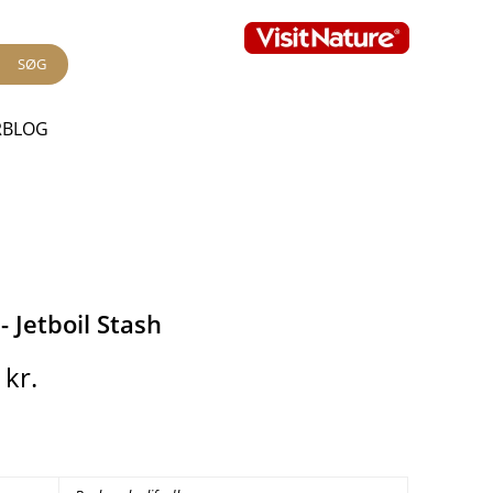
SØG
RBLOG
 Jetboil Stash
0
kr.