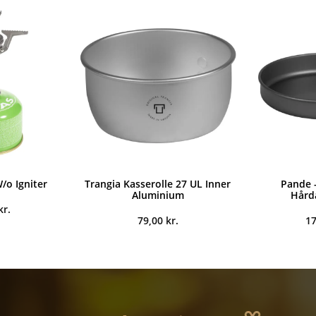
/o Igniter
Trangia Kasserolle 27 UL Inner
Pande -
Aluminium
Hård
kr.
79,00
kr.
1