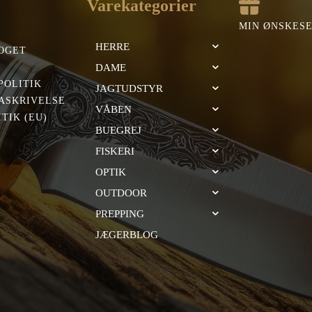
Varekategorier
MIN ØNSKES
HERRE
OGET
DAME
POLITIK
JAGTUDSTYR
ASKRIVELSE
VÅBEN
TIK (EU)
BUEGREJ
FISKERI
OPTIK
OUTDOOR
PREPPING
JÆGERBLOG