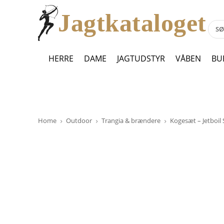
Jagtkataloget
HERRE
DAME
JAGTUDSTYR
VÅBEN
BU
Home
Outdoor
Trangia & brændere
Kogesæt – Jetboil 