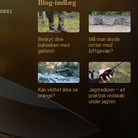
Blog-indlæg
EDDEL
Beskyt dine
Må man skyde
bukseben med
rotter med
gaiters!
luftgevær?
Kan vildtet ikke se
Jagtradioen – et
orange?
praktisk redskab
under jagten