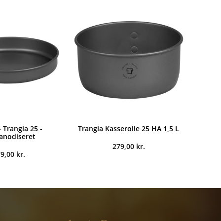
var:
er:
449,00 kr..
329,00 kr..
 Trangia 25 -
Trangia Kasserolle 25 HA 1,5 L
anodiseret
279,00
kr.
79,00
kr.