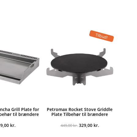
Tilbud!
cha Grill Plate for
Petromax Rocket Stove Griddle
lbehør til brændere
Plate Tilbehør til brændere
Den
Den
99,00
kr.
329,00
kr.
449,00
kr.
oprindelige
aktuelle
pris
pris