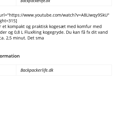
Backpackerlife.dk
url="https://www.youtube.com/watch?v=A8LIwqy9SkU"
ght=315]
 er et kompakt og praktisk kogesæt med komfur med
er og 0,8 L FluxRing kogegryde. Du kan få fx dit vand
ca. 2,5 minut. Det sma
formation
Backpackerlife.dk
Facebook
E-mail
Copy URL