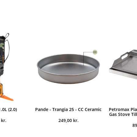
.0L (2.0)
Pande - Trangia 25 - CC Ceramic
Petromax Plan
Gas Stove Ti
0
kr.
249,00
kr.
8