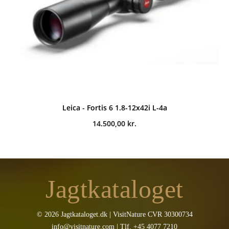
Leica - Fortis 6 1.8-12x42i L-4a
14.500,00
kr.
Jagtkataloget
© 2026 Jagtkataloget.dk | VisitNature CVR 30300734
info@visitnature.com | Tlf. +45 4077 7210