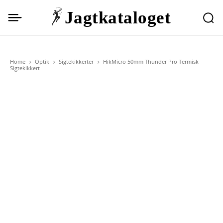
Jagtkataloget
Home
Optik
Sigtekikkerter
HikMicro 50mm Thunder Pro Termisk
Sigtekikkert