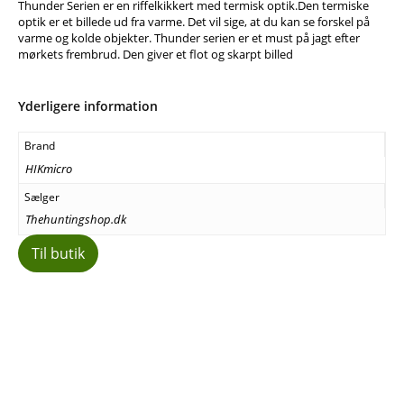
Thunder Serien er en riffelkikkert med termisk optik.Den termiske
optik er et billede ud fra varme. Det vil sige, at du kan se forskel på
varme og kolde objekter. Thunder serien er et must på jagt efter
mørkets frembrud. Den giver et flot og skarpt billed
Yderligere information
Brand
HIKmicro
Sælger
Thehuntingshop.dk
Til butik
Facebook
E-mail
Copy URL