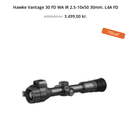
Hawke Vantage 30 FD WA IR 2.5-10x50 30mm. L4A FD
Den
Den
3.499,00
kr.
4.899,00
kr.
oprindelige
aktuelle
pris
pris
var:
er:
Tilbud!
4.899,00 kr..
3.499,00 kr..