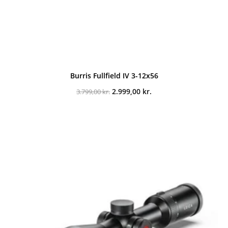
Burris Fullfield IV 3-12x56
Den
Den
2.999,00
kr.
3.799,00
kr.
oprindelige
aktuelle
pris
pris
var:
er:
3.799,00 kr..
2.999,00 kr..