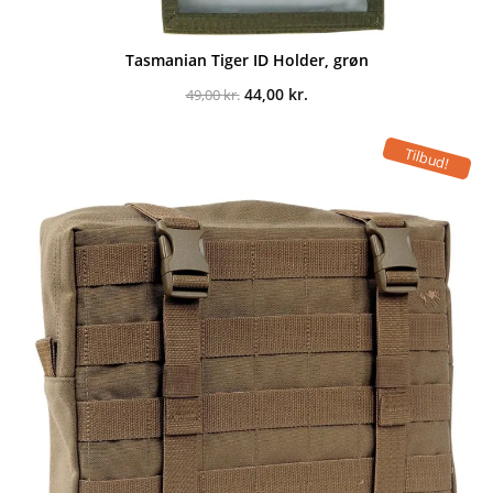
Tasmanian Tiger ID Holder, grøn
Den
Den
44,00
kr.
49,00
kr.
oprindelige
aktuelle
pris
pris
var:
er:
Tilbud!
49,00 kr..
44,00 kr..