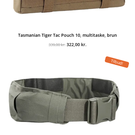
Tasmanian Tiger Tac Pouch 10, multitaske, brun
Den
Den
322,00
kr.
339,00
kr.
oprindelige
aktuelle
pris
pris
var:
er:
Tilbud!
339,00 kr..
322,00 kr..