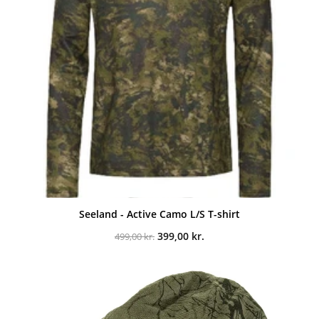
Seeland - Active Camo L/S T-shirt
Den
Den
399,00
kr.
499,00
kr.
oprindelige
aktuelle
pris
pris
var:
er:
499,00 kr..
399,00 kr..