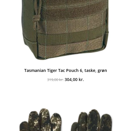
Tasmanian Tiger Tac Pouch 6, taske, grøn
Den
Den
304,00
kr.
319,00
kr.
oprindelige
aktuelle
pris
pris
var:
er:
319,00 kr..
304,00 kr..