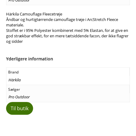
Härkila Camouflage Fleecetrøje
Åndbar og hurtigtørrende camouflage trøje i ArcStretch Fleece
materiale.
Stoffet er i 95% Polyester kombineret med 5% Elastan, for at give en
god strækbar effekt, for en mere tætsiddende facon, der ikke flagrer
og sidder
Yderligere information
Brand
Härkila
Sælger
Pro Outdoor
Til butik
Facebook
E-mail
Copy URL