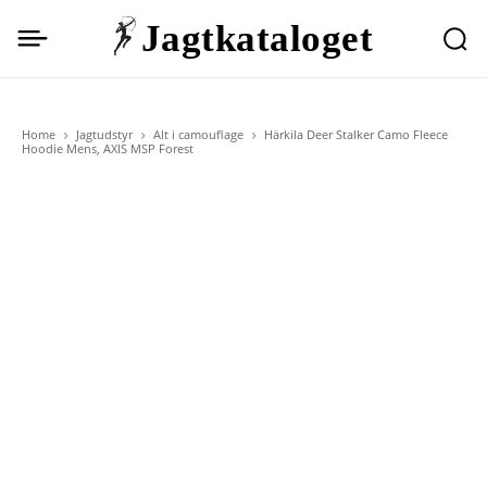
Jagtkataloget
Home
Jagtudstyr
Alt i camouflage
Härkila Deer Stalker Camo Fleece
Hoodie Mens, AXIS MSP Forest