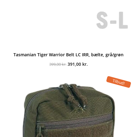
Tasmanian Tiger Warrior Belt LC IRR, bælte, grå/grøn
Den
Den
391,00
kr.
399,00
kr.
oprindelige
aktuelle
pris
pris
var:
er:
Tilbud!
399,00 kr..
391,00 kr..