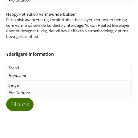
HappyHot Yukon varme-underbukser
Et teknisk avanceret og komfortabelt baselayer, der holder ben og
core varme på selv de koldeste vinterdage. Yukon Heated Baselayer
Pant er designet til dig, der vil have effektiv varmefordeling, optimal
bevægelsesfrihed
Yderligere information
Brand
Happyhot
Sælger
Pro Outdoor
Til butik
Facebook
E-mail
Copy URL