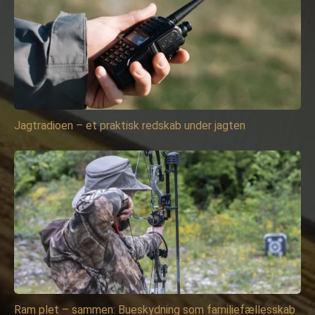
Jagtradioen – et praktisk redskab under jagten
Ram plet – sammen: Bueskydning som familiefællesskab