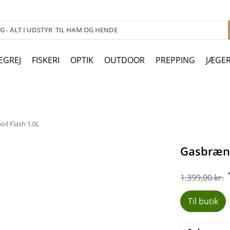
EGREJ
FISKERI
OPTIK
OUTDOOR
PREPPING
JÆGE
il Flash 1.0L
Gasbrænde
1.399,00
kr.
Til butik