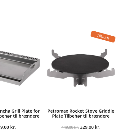
Tilbud!
cha Grill Plate for
Petromax Rocket Stove Griddle
lbehør til brændere
Plate Tilbehør til brændere
Den
Den
99,00
kr.
329,00
kr.
449,00
kr.
oprindelige
aktuelle
pris
pris