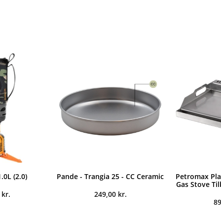
.0L (2.0)
Pande - Trangia 25 - CC Ceramic
Petromax Plan
Gas Stove Ti
0
kr.
249,00
kr.
8