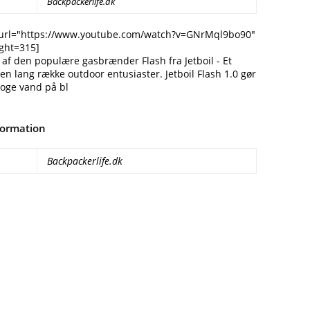
Backpackerlife.dk
 url="https://www.youtube.com/watch?v=GNrMql9bo90"
ght=315]
 af den populære gasbrænder Flash fra Jetboil - Et
en lang række outdoor entusiaster. Jetboil Flash 1.0 gør
koge vand på bl
formation
Backpackerlife.dk
Facebook
E-mail
Copy URL