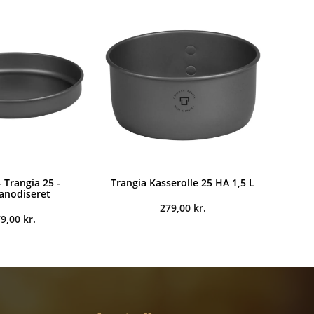
var:
er:
449,00 kr..
329,00 kr..
 Trangia 25 -
Trangia Kasserolle 25 HA 1,5 L
anodiseret
279,00
kr.
79,00
kr.