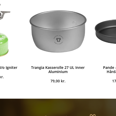
/o Igniter
Trangia Kasserolle 27 UL Inner
Pande -
Aluminium
Hård
kr.
79,00
kr.
1