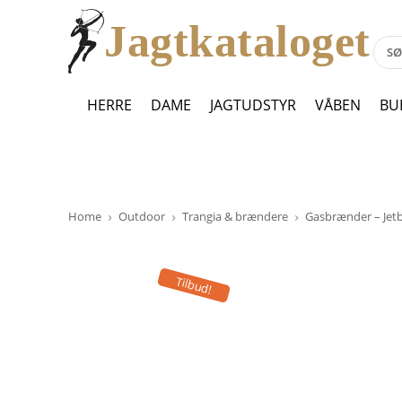
Jagtkataloget
HERRE
DAME
JAGTUDSTYR
VÅBEN
BU
Home
Outdoor
Trangia & brændere
Gasbrænder – Jetbo
Tilbud!