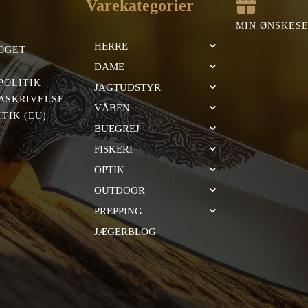
Varekategorier
MIN ØNSKES
HERRE
OGET
DAME
POLITIK
JAGTUDSTYR
ASKRIVELSE
VÅBEN
TIK (EU)
BUEGREJ
FISKERI
OPTIK
OUTDOOR
PREPPING
JÆGERBLOG