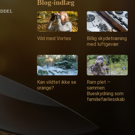
Blog-indlæg
EDDEL
Vild med Vortex
Billig skydetræning
med luftgevær
Kan vildtet ikke se
Ram plet –
orange?
sammen:
Bueskydning som
familiefællesskab