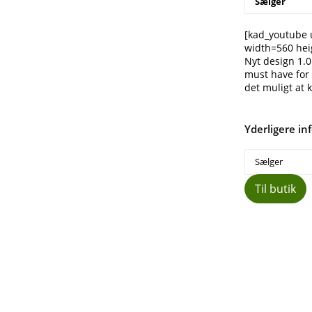
Sælger
[kad_youtube
width=560 hei
Nyt design 1.0
must have for 
det muligt at 
Yderligere in
Sælger
Til butik
Del