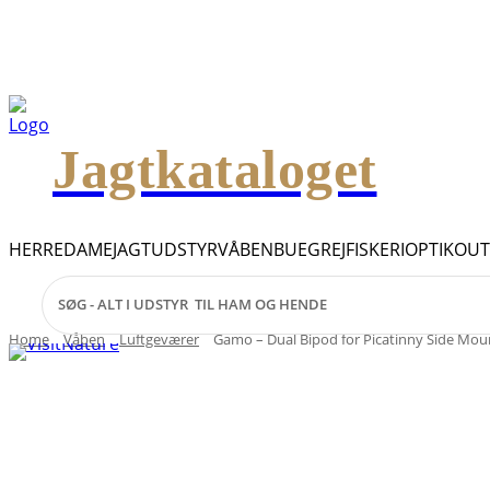
Jagtkataloget
HERRE
DAME
JAGTUDSTYR
VÅBEN
BUEGREJ
FISKERI
OPTIK
OU
Home
Våben
Luftgeværer
Gamo – Dual Bipod for Picatinny Side Mou