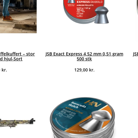
ffelkuffert – stor
JSB Exact Express 4,52 mm 0,51 gram
JS
ed hjul-Sort
500 stk
0
kr.
129,00
kr.