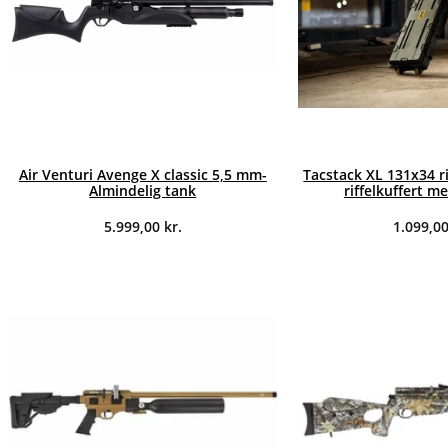
Air Venturi Avenge X classic 5,5 mm-
Tacstack XL 131x34 ri
Almindelig tank
riffelkuffert m
5.999,00
kr.
1.099,0