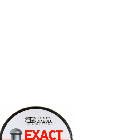
il
Copy URL