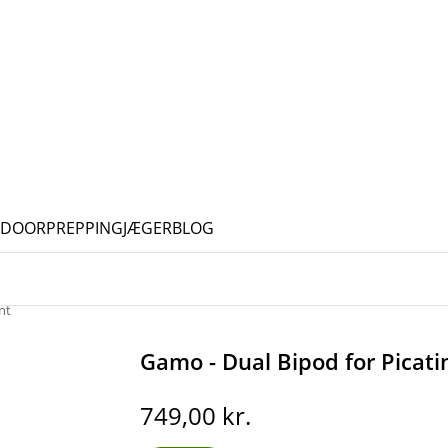
TDOOR
PREPPING
JÆGERBLOG
nt
Gamo - Dual Bipod for Picat
749,00
kr.