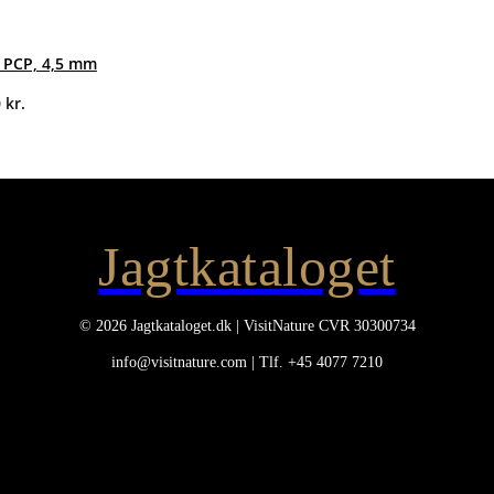
 PCP, 4,5 mm
0
kr.
Jagtkataloget
© 2026 Jagtkataloget.dk | VisitNature CVR 30300734
info@visitnature.com | Tlf. +45 4077 7210