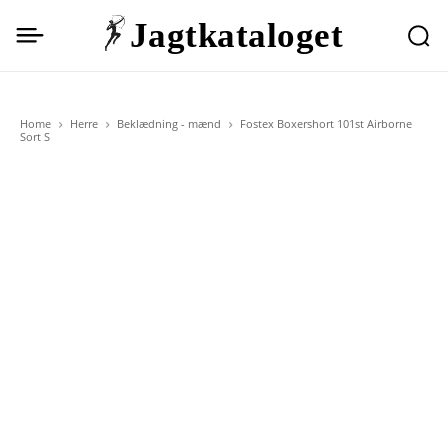
Jagtkataloget
Home
Herre
Beklædning - mænd
Fostex Boxershort 101st Airborne
Sort S