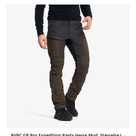
RVRC GP Pro Expedition Pants Herre Mud, Størrelse:L -