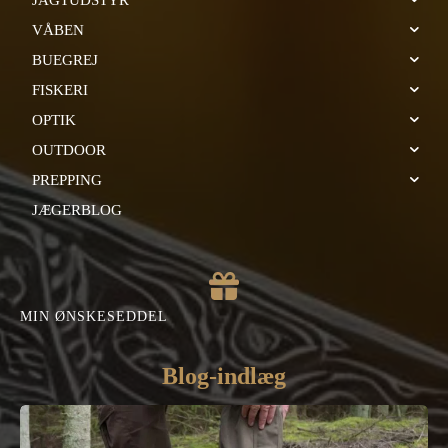
VÅBEN
BUEGREJ
FISKERI
OPTIK
OUTDOOR
PREPPING
JÆGERBLOG
MIN ØNSKESEDDEL
Blog-indlæg