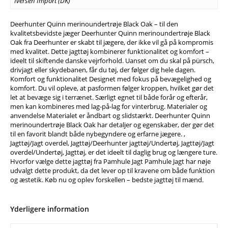
Iversen Import (DK)
Deerhunter Quinn merinoundertrøje Black Oak – til den
kvalitetsbevidste jæger Deerhunter Quinn merinoundertrøje Black
Oak fra Deerhunter er skabt til jægere, der ikke vil gå på kompromis
med kvalitet. Dette jagttøj kombinerer funktionalitet og komfort –
ideelt til skiftende danske vejrforhold. Uanset om du skal på pürsch,
drivjagt eller skydebanen, får du tøj, der følger dig hele dagen.
Komfort og funktionalitet Designet med fokus på bevægelighed og
komfort. Du vil opleve, at pasformen følger kroppen, hvilket gør det
let at bevæge sig i terrænet. Særligt egnet til både forår og efterår,
men kan kombineres med lag-på-lag for vinterbrug. Materialer og
anvendelse Materialet er åndbart og slidstærkt. Deerhunter Quinn
merinoundertrøje Black Oak har detaljer og egenskaber, der gør det
til en favorit blandt både nybegyndere og erfarne jægere. ,
Jagttøj/Jagt overdel, Jagttøj/Deerhunter jagttøj/Undertøj, Jagttøj/Jagt
overdel/Undertøj, Jagttøj, er det ideelt til daglig brug og længere ture.
Hvorfor vælge dette jagttøj fra Pamhule Jagt Pamhule Jagt har nøje
udvalgt dette produkt, da det lever op til kravene om både funktion
og æstetik. Køb nu og oplev forskellen – bedste jagttøj til mænd.
Yderligere information