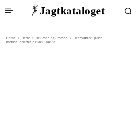
Jagtkataloget
Home
Herre
Beklædning - mænd
Deerhunter Quinn
merinoundertrøje Black Oak 3XL