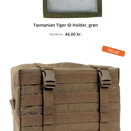
Tasmanian Tiger ID Holder, grøn
Den
Den
44,00
kr.
49,00
kr.
oprindelige
aktuelle
pris
pris
var:
er:
Tilbud!
49,00 kr..
44,00 kr..