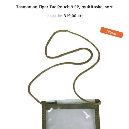
Tasmanian Tiger Tac Pouch 9 SP, multitaske, sort
Den
Den
319,00
kr.
399,00
kr.
oprindelige
aktuelle
pris
pris
var:
er:
Tilbud!
399,00 kr..
319,00 kr..