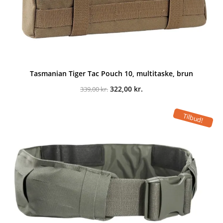
Tasmanian Tiger Tac Pouch 10, multitaske, brun
Den
Den
322,00
kr.
339,00
kr.
oprindelige
aktuelle
pris
pris
var:
er:
Tilbud!
339,00 kr..
322,00 kr..