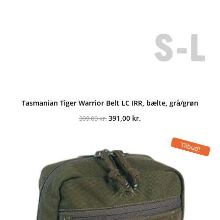
Tasmanian Tiger Warrior Belt LC IRR, bælte, grå/grøn
Den
Den
391,00
kr.
399,00
kr.
oprindelige
aktuelle
pris
pris
var:
er:
Tilbud!
399,00 kr..
391,00 kr..