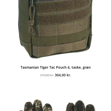
Tasmanian Tiger Tac Pouch 6, taske, grøn
Den
Den
304,00
kr.
319,00
kr.
oprindelige
aktuelle
pris
pris
var:
er:
319,00 kr..
304,00 kr..