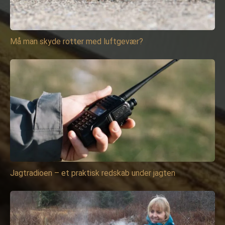
Må man skyde rotter med luftgevær?
Jagtradioen – et praktisk redskab under jagten