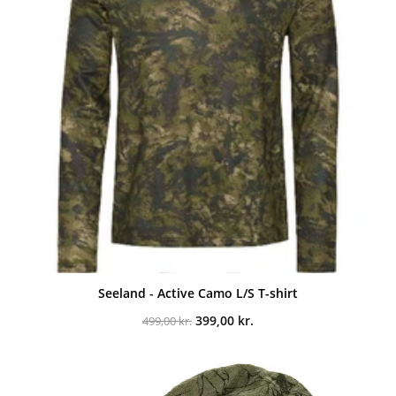
Seeland - Active Camo L/S T-shirt
Den
Den
399,00
kr.
499,00
kr.
oprindelige
aktuelle
pris
pris
var:
er:
499,00 kr..
399,00 kr..