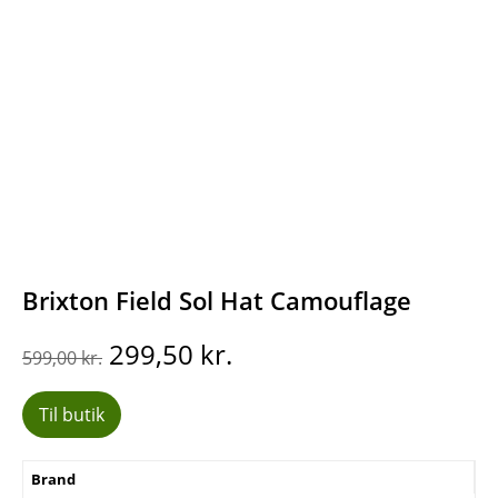
Brixton Field Sol Hat Camouflage
Den
Den
299,50
kr.
599,00
kr.
oprindelige
aktuelle
pris
pris
Til butik
var:
er:
599,00 kr..
299,50 kr..
Brand