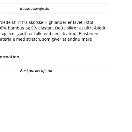
Backpackerlife.dk
de shirt fra skotske Highlander er lavet i stof
5% bambus og 5% elastan. Dette sikrer et ultra-blødt
 også er godt for folk med sensitiv hud. Elastanen
materiale med stretch, som giver et endnu mere
formation
Backpackerlife.dk
Facebook
E-mail
Copy URL