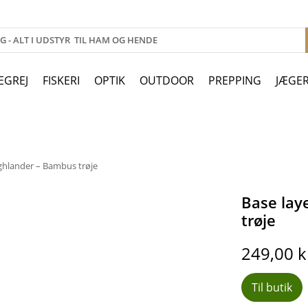
EGREJ
FISKERI
OPTIK
OUTDOOR
PREPPING
JÆGE
ighlander – Bambus trøje
Base lay
trøje
249,00
k
Til butik