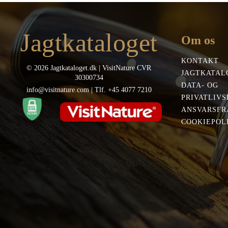
Jagtkataloget
Om os
KONTAKT
© 2026 Jagtkataloget.dk | VisitNature CVR
JAGTKATAL
30300734
DATA- OG
info@visitnature.com | Tlf. +45 4077 7210
PRIVATLIVS
ANSVARSFR
COOKIEPOLI