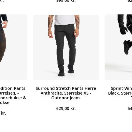
kr.
999,00
kr.
6
dition Pants
Surround Stretch Pants Herre
Sprint Win
rrelse:L -
Anthracite, Størrelse:XS -
Black, Størr
andrebukse &
Outdoor Jeans
bukse
629,00
kr.
5
0
kr.