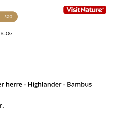
SØG
RBLOG
er herre - Highlander - Bambus
r.