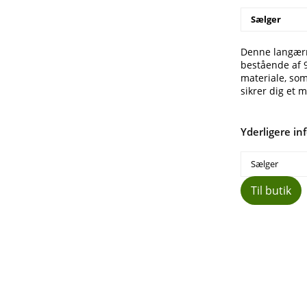
Sælger
Denne langærme
bestående af 9
materiale, som
sikrer dig et 
Yderligere in
Sælger
Til butik
Del