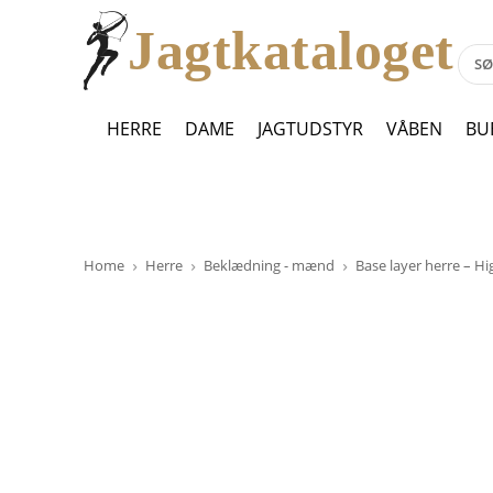
Jagtkataloget
HERRE
DAME
JAGTUDSTYR
VÅBEN
BU
Home
Herre
Beklædning - mænd
Base layer herre – H