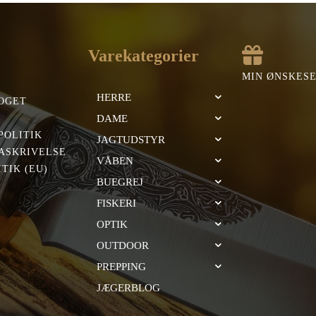
Varekategorier
MIN ØNSKES
HERRE
OGET
DAME
POLITIK
JAGTUDSTYR
ASKRIVELSE
VÅBEN
TIK (EU)
BUEGREJ
FISKERI
OPTIK
OUTDOOR
PREPPING
JÆGERBLOG