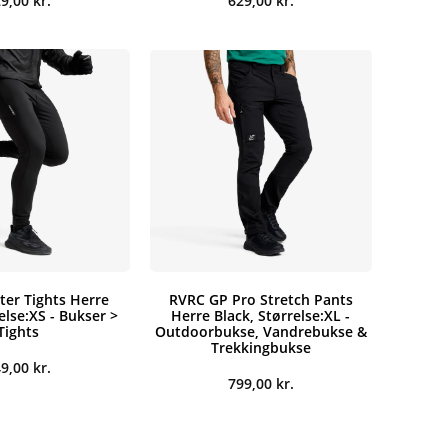
29,00
kr.
629,00
kr.
ter Tights Herre
RVRC GP Pro Stretch Pants
else:XS - Bukser >
Herre Black, Størrelse:XL -
Tights
Outdoorbukse, Vandrebukse &
Trekkingbukse
49,00
kr.
799,00
kr.