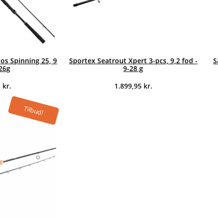
s Spinning 25, 9
Sportex Seatrout Xpert 3-pcs, 9,2 fod -
S
-26g
9-28 g
5
kr.
1.899,95
kr.
Tilbud!