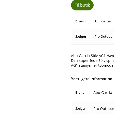
Til butik
Brand
Abu Garcia
Sælger
Pro Outdoor
Abu Garcia Sölv AG1 Hav
Den super fede Sölv spin
AG1 stangen er topmodell
Yderligere information
Brand
Abu Garcia
Sælger
Pro Outdoo