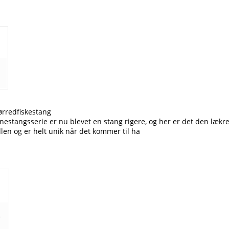
ørredfiskestang
nestangsserie er nu blevet en stang rigere, og her er det den lækr
en og er helt unik når det kommer til ha
r