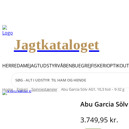
Jagtkataloget
HERRE
DAME
JAGTUDSTYR
VÅBEN
BUEGREJ
FISKERI
OPTIK
OU
Home
Fiskeri
Spinnestænger
Abu Garcia Sölv AG1, 10,3 fod – 9-32 g
Abu Garcia Sölv 
3.749,95
kr.