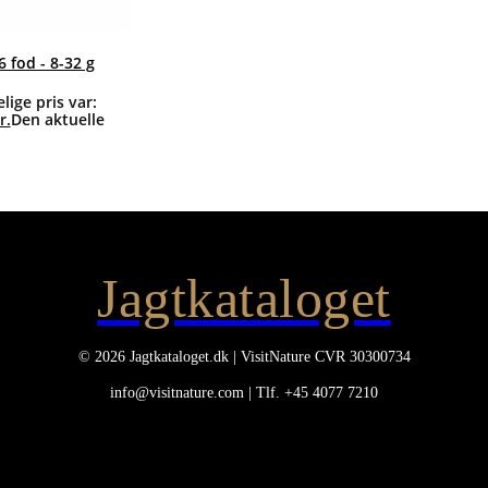
6 fod - 8-32 g
lige pris var:
r.
Den aktuelle
Jagtkataloget
© 2026 Jagtkataloget.dk | VisitNature CVR 30300734
info@visitnature.com | Tlf. +45 4077 7210