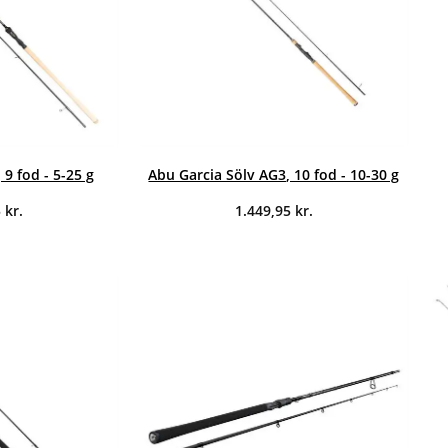
 9 fod - 5-25 g
Abu Garcia Sölv AG3, 10 fod - 10-30 g
5
kr.
1.449,95
kr.