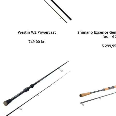
Westin W2 Powercast
Shimano Exsence Geno
fod - 4
749,00
kr.
5.299,9