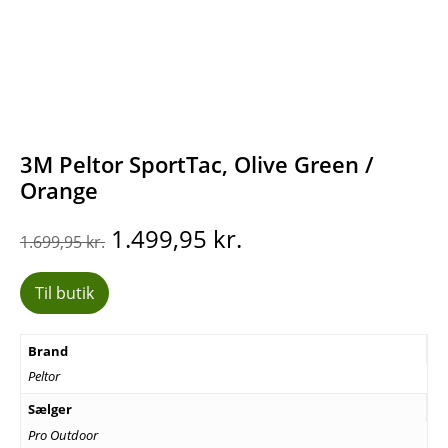
3M Peltor SportTac, Olive Green /
Orange
Den
Den
1.499,95
kr.
1.699,95
kr.
oprindelige
aktuelle
pris
pris
Til butik
var:
er:
1.699,95 kr..
1.499,95 kr..
Brand
Peltor
Sælger
Pro Outdoor