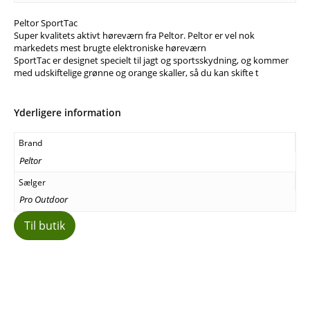
Peltor SportTac
Super kvalitets aktivt høreværn fra Peltor. Peltor er vel nok
markedets mest brugte elektroniske høreværn
SportTac er designet specielt til jagt og sportsskydning, og kommer
med udskiftelige grønne og orange skaller, så du kan skifte t
Yderligere information
Brand
Peltor
Sælger
Pro Outdoor
Til butik
Facebook
E-mail
Copy URL