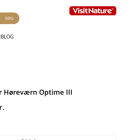
SØG
RBLOG
r Høreværn Optime III
r.