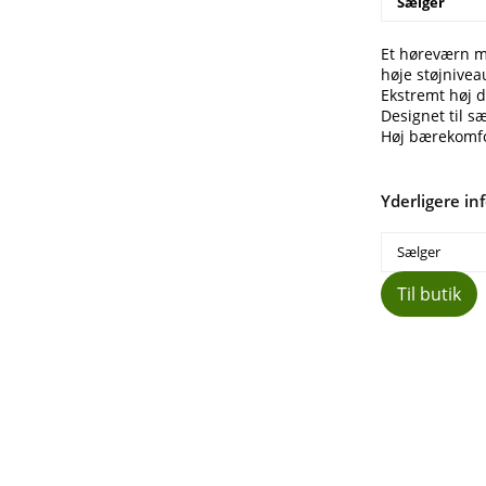
Sælger
Et høreværn m
høje støjnivea
Ekstremt høj 
Designet til s
Høj bærekomf
Yderligere in
Sælger
Til butik
Del