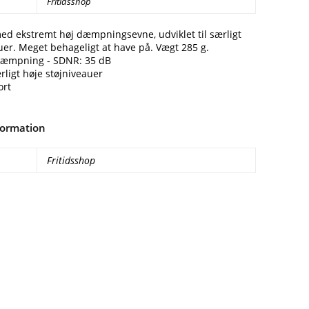
Fritidsshop
ed ekstremt høj dæmpningsevne, udviklet til særligt
uer. Meget behageligt at have på. Vægt 285 g.
dæmpning - SDNR: 35 dB
ærligt høje støjniveauer
ort
formation
Fritidsshop
Facebook
E-mail
Copy URL