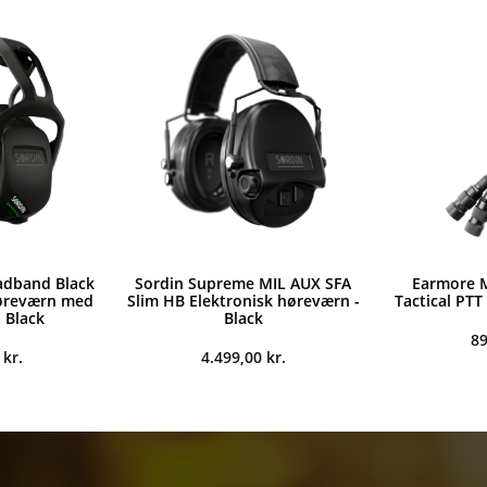
adband Black
Sordin Supreme MIL AUX SFA
Earmore 
høreværn med
Slim HB Elektronisk høreværn -
Tactical PTT
 Black
Black
8
0
kr.
4.499,00
kr.