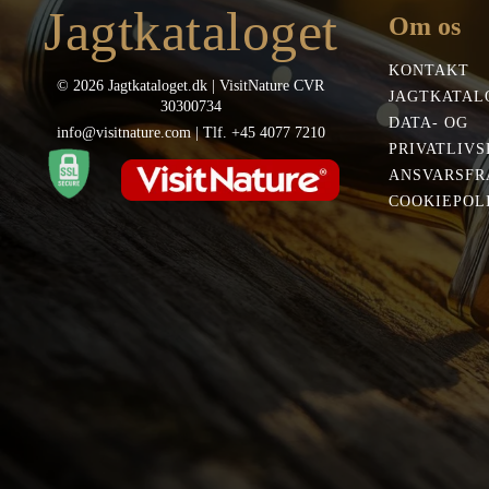
Jagtkataloget
Om os
KONTAKT
© 2026 Jagtkataloget.dk | VisitNature CVR
JAGTKATAL
30300734
DATA- OG
info@visitnature.com | Tlf. +45 4077 7210
PRIVATLIVS
ANSVARSFR
COOKIEPOLI