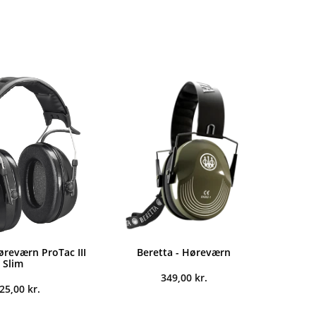
øreværn ProTac III
Beretta - Høreværn
Slim
349,00
kr.
025,00
kr.