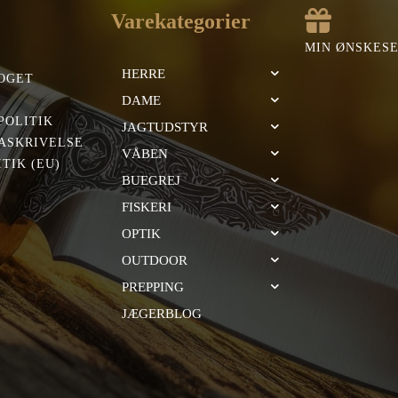
Varekategorier
MIN ØNSKES
HERRE
OGET
DAME
POLITIK
JAGTUDSTYR
ASKRIVELSE
VÅBEN
TIK (EU)
BUEGREJ
FISKERI
OPTIK
OUTDOOR
PREPPING
JÆGERBLOG