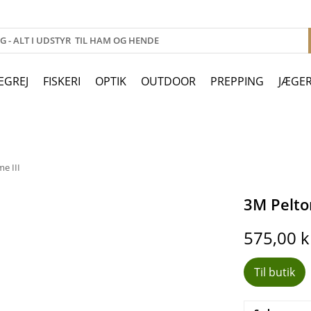
EGREJ
FISKERI
OPTIK
OUTDOOR
PREPPING
JÆGE
e III
3M Pelto
575,00
k
Til butik