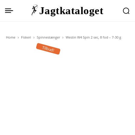
Jagtkataloget
Home
Fiskeri
Spinnestænger
Westin W4 Spin 2 sec, 8 fod – 7-30 g
Tilbud!