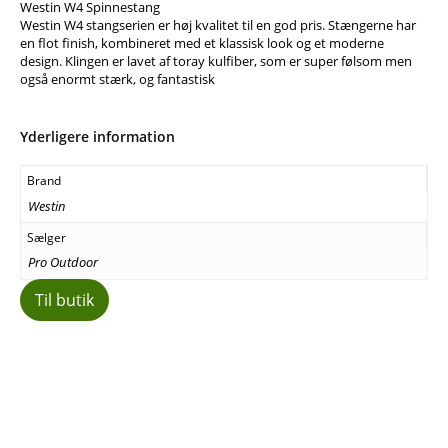
Westin W4 Spinnestang
Westin W4 stangserien er høj kvalitet til en god pris. Stængerne har
en flot finish, kombineret med et klassisk look og et moderne
design. Klingen er lavet af toray kulfiber, som er super følsom men
også enormt stærk, og fantastisk
Yderligere information
Brand
Westin
Sælger
Pro Outdoor
Til butik
Facebook
E-mail
Copy URL