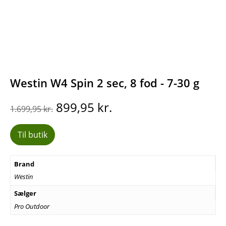
Westin W4 Spin 2 sec, 8 fod - 7-30 g
Den
Den
899,95
kr.
1.699,95
kr.
oprindelige
aktuelle
pris
pris
Til butik
var:
er:
1.699,95 kr..
899,95 kr..
Brand
Westin
Sælger
Pro Outdoor