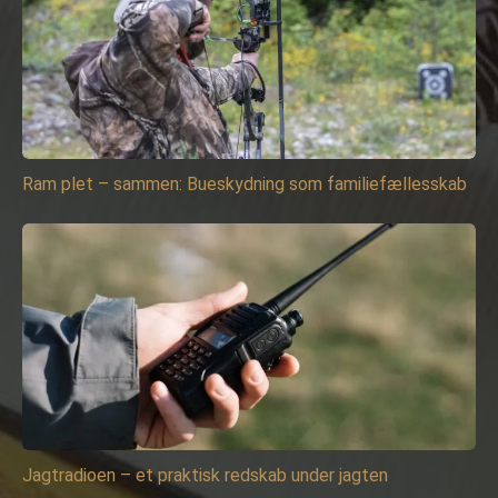
Ram plet – sammen: Bueskydning som familiefællesskab
Jagtradioen – et praktisk redskab under jagten