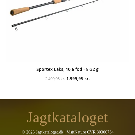
Sportex Laks, 10,6 fod - 8-32 g
Den
Den
1.999,95
kr.
2.499,95
kr.
oprindelige
aktuelle
pris
pris
var:
er:
2.499,95 kr..
1.999,95 kr..
Jagtkataloget
© 2026 Jagtkataloget.dk | VisitNature CVR 30300734