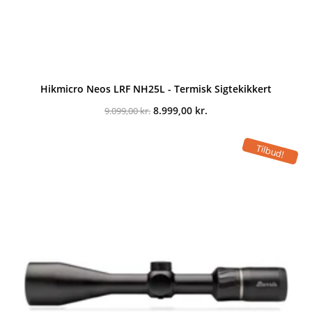
Hikmicro Neos LRF NH25L - Termisk Sigtekikkert
Den
Den
8.999,00
kr.
9.099,00
kr.
oprindelige
aktuelle
pris
pris
var:
er:
Tilbud!
9.099,00 kr..
8.999,00 kr..