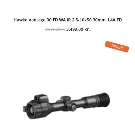
Hawke Vantage 30 FD WA IR 2.5-10x50 30mm. L4A FD
Den
Den
3.499,00
kr.
4.899,00
kr.
oprindelige
aktuelle
pris
pris
var:
er:
Tilbud!
4.899,00 kr..
3.499,00 kr..