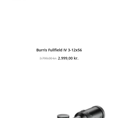
Burris Fullfield IV 3-12x56
Den
Den
2.999,00
kr.
3.799,00
kr.
oprindelige
aktuelle
pris
pris
var:
er:
3.799,00 kr..
2.999,00 kr..