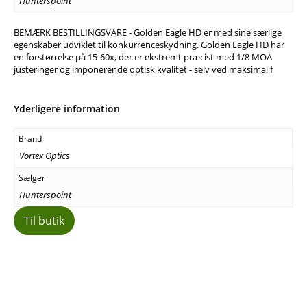
Hunterspoint
BEMÆRK BESTILLINGSVARE - Golden Eagle HD er med sine særlige
egenskaber udviklet til konkurrenceskydning. Golden Eagle HD har
en forstørrelse på 15-60x, der er ekstremt præcist med 1/8 MOA
justeringer og imponerende optisk kvalitet - selv ved maksimal f
Yderligere information
Brand
Vortex Optics
Sælger
Hunterspoint
Til butik
Facebook
E-mail
Copy URL