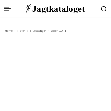
Jagtkataloget
Home
Fiskeri
Fluestænger
Vision XO III