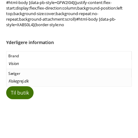
#html-body [data-pb-style=GFW2I04]{justify-content:flex-
start;display:flex;flex-direction:column;background-position:left
top;background-size:cover;background-repeat:no-
repeat;background-attachment:scroll}#html-body [data-pb-
style=XABS0L4]{border-style:no
Yderligere information
Brand
Vision
Sælger
Fiskegrej.dk
Til butik
Facebook
E-mail
Copy URL