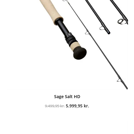
Sage Salt HD
Den
Den
5.999,95
kr.
9.499,95
kr.
oprindelige
aktuelle
pris
pris
var:
er:
9.499,95 kr..
5.999,95 kr..