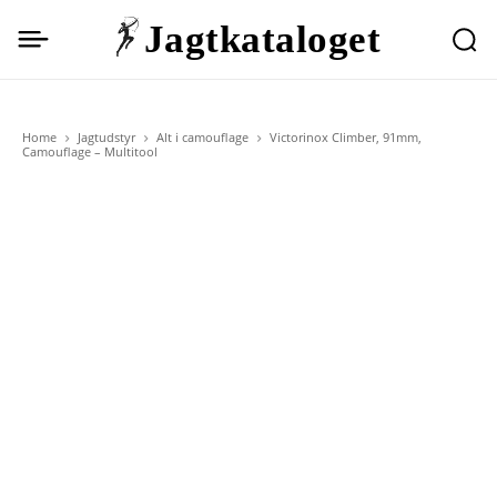
Jagtkataloget
Home
Jagtudstyr
Alt i camouflage
Victorinox Climber, 91mm,
Camouflage – Multitool