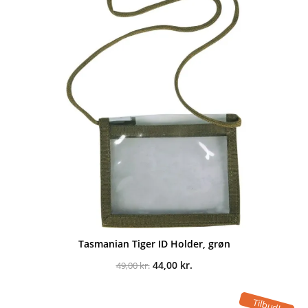
Tasmanian Tiger ID Holder, grøn
Den
Den
44,00
kr.
49,00
kr.
oprindelige
aktuelle
pris
pris
var:
er:
Tilbud!