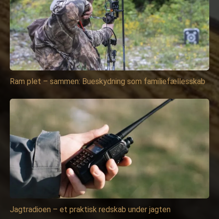
Ram plet – sammen: Bueskydning som familiefællesskab
Jagtradioen – et praktisk redskab under jagten