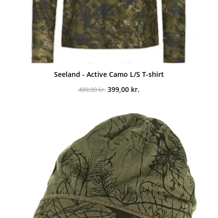
Seeland - Active Camo L/S T-shirt
Den
Den
399,00
kr.
499,00
kr.
oprindelige
aktuelle
pris
pris
var:
er:
499,00 kr..
399,00 kr..