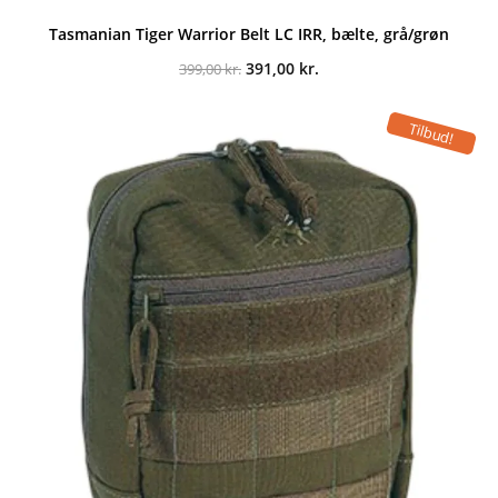
Tasmanian Tiger Warrior Belt LC IRR, bælte, grå/grøn
Den
Den
391,00
kr.
399,00
kr.
oprindelige
aktuelle
pris
pris
var:
er:
Tilbud!
399,00 kr..
391,00 kr..