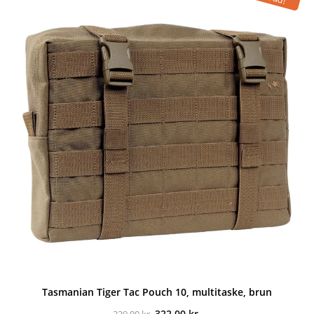
49,00 kr..
44,00 kr..
Tasmanian Tiger Tac Pouch 10, multitaske, brun
Den
Den
322,00
kr.