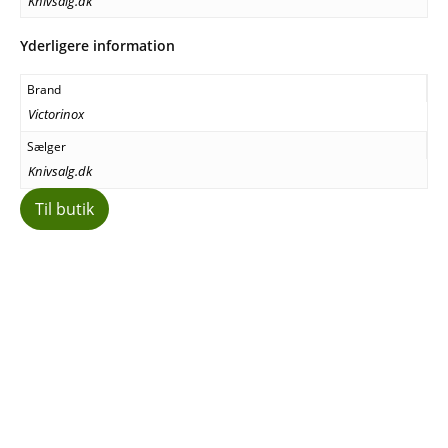
Knivsalg.dk
Yderligere information
Brand
Victorinox
Sælger
Knivsalg.dk
Til butik
Facebook
E-mail
Copy URL