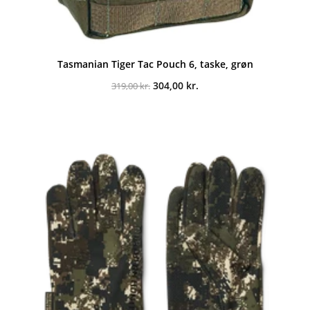
Tasmanian Tiger Tac Pouch 6, taske, grøn
Den
Den
304,00
kr.
319,00
kr.
oprindelige
aktuelle
pris
pris
var:
er:
319,00 kr..
304,00 kr..