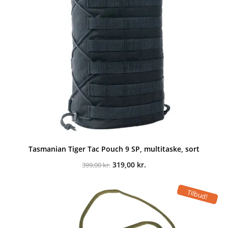
Tasmanian Tiger Tac Pouch 9 SP, multitaske, sort
Den
Den
319,00
kr.
399,00
kr.
oprindelige
aktuelle
pris
pris
var:
er:
Tilbud!
399,00 kr..
319,00 kr..