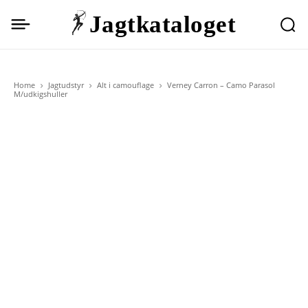
Jagtkataloget
Home
Jagtudstyr
Alt i camouflage
Verney Carron – Camo Parasol
M/udkigshuller