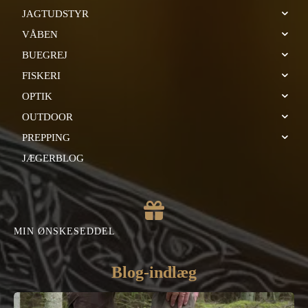
JAGTUDSTYR
VÅBEN
BUEGREJ
FISKERI
OPTIK
OUTDOOR
PREPPING
JÆGERBLOG
MIN ØNSKESEDDEL
Blog-indlæg