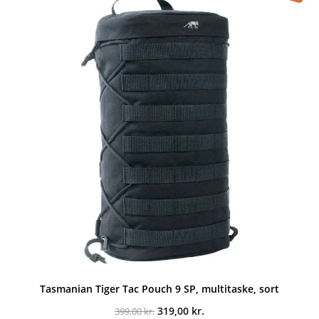
Tasmanian Tiger Tac Pouch 9 SP, multitaske, sort
Den
Den
319,00
kr.
399,00
kr.