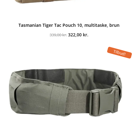
Tasmanian Tiger Tac Pouch 10, multitaske, brun
Den
Den
322,00
kr.
339,00
kr.
oprindelige
aktuelle
pris
pris
var:
er:
Tilbud!
339,00 kr..
322,00 kr..