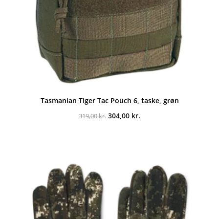
Tasmanian Tiger Tac Pouch 6, taske, grøn
Den
Den
304,00
kr.
319,00
kr.
oprindelige
aktuelle
pris
pris
var:
er:
319,00 kr..
304,00 kr..