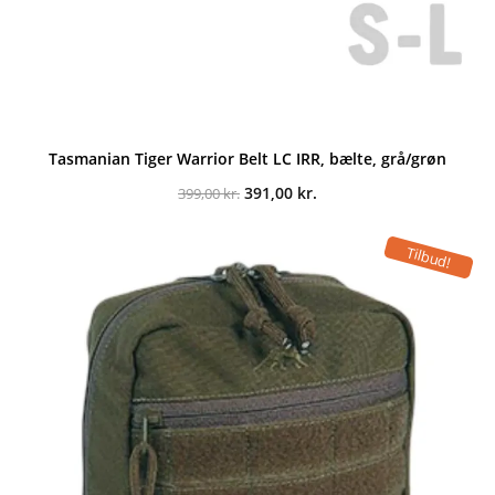
Tasmanian Tiger Warrior Belt LC IRR, bælte, grå/grøn
Den
Den
391,00
kr.
399,00
kr.
oprindelige
aktuelle
pris
pris
var:
er:
Tilbud!
399,00 kr..
391,00 kr..