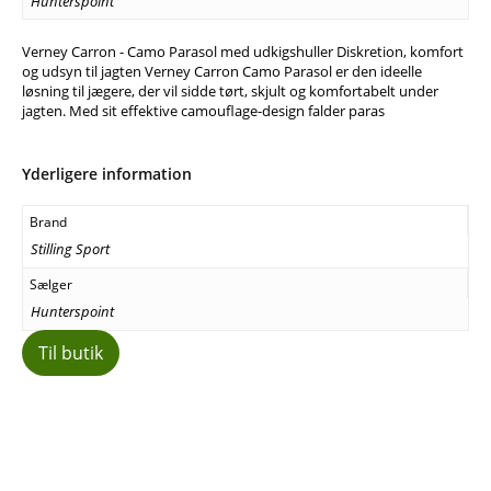
Hunterspoint
Verney Carron - Camo Parasol med udkigshuller Diskretion, komfort
og udsyn til jagten Verney Carron Camo Parasol er den ideelle
løsning til jægere, der vil sidde tørt, skjult og komfortabelt under
jagten. Med sit effektive camouflage-design falder paras
Yderligere information
Brand
Stilling Sport
Sælger
Hunterspoint
Til butik
Facebook
E-mail
Copy URL