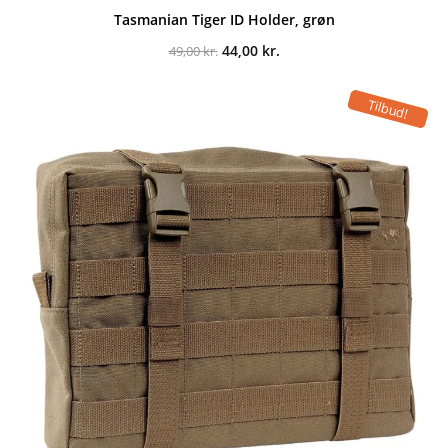
Tasmanian Tiger ID Holder, grøn
Den
Den
44,00
kr.
49,00
kr.
oprindelige
aktuelle
pris
pris
var:
er:
Tilbud!
49,00 kr..
44,00 kr..