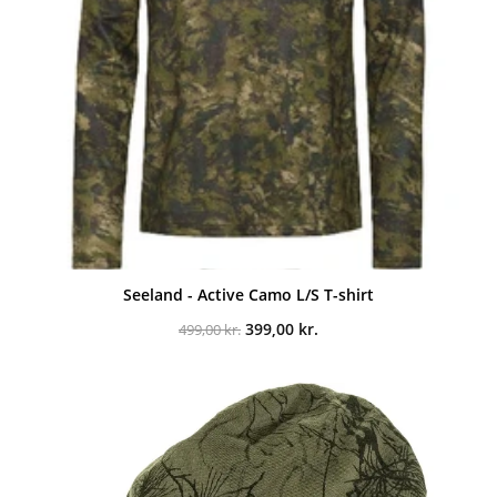
Seeland - Active Camo L/S T-shirt
Den
Den
399,00
kr.
499,00
kr.
oprindelige
aktuelle
pris
pris
var:
er:
499,00 kr..
399,00 kr..