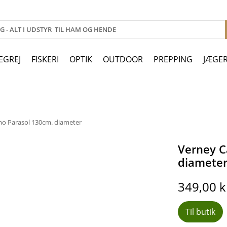
EGREJ
FISKERI
OPTIK
OUTDOOR
PREPPING
JÆGE
o Parasol 130cm. diameter
Verney C
diamete
349,00
k
Til butik