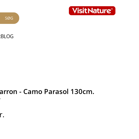
SØG
RBLOG
arron - Camo Parasol 130cm.
r
r.