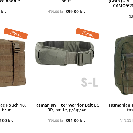
ece hoodie
shirt
(Grøn (GR
CAMO/626-
Den
Den
0
kr.
399,00
kr.
499,00
kr.
oprindelige
aktuelle
4
pris
pris
var:
er:
499,00 kr..
399,00 kr..
Tilbud!
Tilbud!
ac Pouch 10,
Tasmanian Tiger Warrior Belt LC
Tasmanian T
, brun
IRR, bælte, grå/grøn
ta
n
Den
Den
Den
2,00
kr.
391,00
kr.
399,00
kr.
319,00
indelige
aktuelle
oprindelige
aktuelle
s
pris
pris
pris