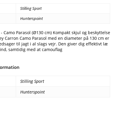
Stilling Sport
Hunterspoint
 - Camo Parasol (Ø130 cm) Kompakt skjul og beskyttelse
rney Carron Camo Parasol med en diameter på 130 cm er
dsager til jagt i al slags vejr. Den giver dig effektivt læ
ind, samtidig med at camouflag
formation
Stilling Sport
Hunterspoint
Facebook
E-mail
Copy URL