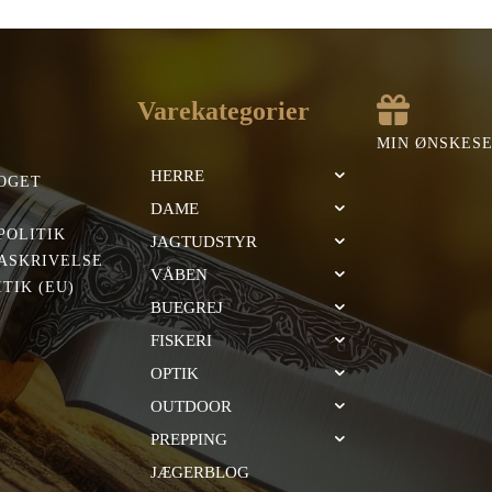
:
er:
var:
er:
,00 kr..
322,00 kr..
399,00 kr..
391,00 kr..
Varekategorier
MIN ØNSKES
HERRE
OGET
DAME
POLITIK
JAGTUDSTYR
ASKRIVELSE
VÅBEN
TIK (EU)
BUEGREJ
FISKERI
OPTIK
OUTDOOR
PREPPING
JÆGERBLOG