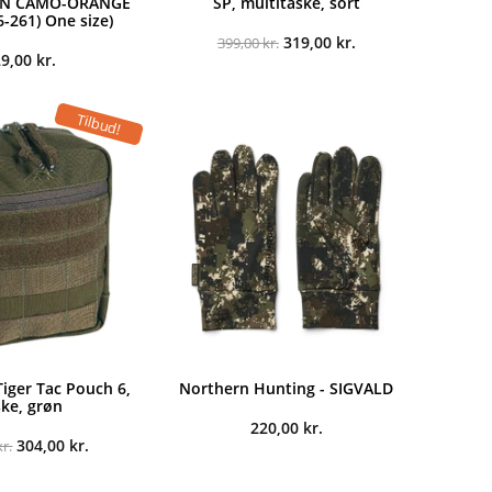
EEN CAMO-ORANGE
SP, multitaske, sort
261) One size)
Den
Den
319,00
kr.
399,00
kr.
oprindelige
aktuelle
29,00
kr.
pris
pris
var:
er:
399,00 kr..
319,00 kr..
Tilbud!
iger Tac Pouch 6,
Northern Hunting - SIGVALD
ske, grøn
220,00
kr.
Den
Den
304,00
kr.
kr.
oprindelige
aktuelle
pris
pris