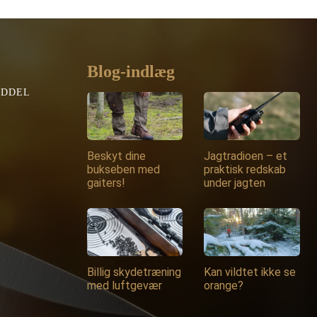
var:
er:
319,00 kr..
304,00 kr..
Blog-indlæg
EDDEL
Beskyt dine
Jagtradioen – et
bukseben med
praktisk redskab
gaiters!
under jagten
Billig skydetræning
Kan vildtet ikke se
med luftgevær
orange?