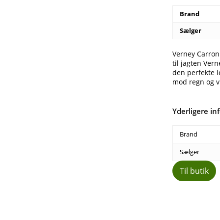
Brand
Sælger
Verney Carron
til jagten Ve
den perfekte le
mod regn og v
Yderligere in
Brand
Sælger
Til butik
Del