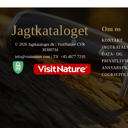
49,00 kr..
44,00 kr..
var
339
Jagtkataloget
Om os
KONTAKT
© 2026 Jagtkataloget.dk | VisitNature CVR
JAGTKATAL
30300734
DATA- OG
info@visitnature.com | Tlf. +45 4077 7210
PRIVATLIVS
ANSVARSFR
COOKIEPOLI