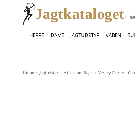
Jagtkataloget
HERRE
DAME
JAGTUDSTYR
VÅBEN
BU
Home
Jagtudstyr
Alt i camouflage
Verney Carron – Cam