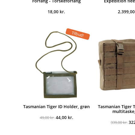
Forfang - Torskeforfang
Expedition fle
18,00
kr.
2.399,0
Tilbud!
Tasmanian Tiger ID Holder, grøn
Tasmanian Tiger T
multitaske
Den
Den
44,00
kr.
49,00
kr.
oprindelige
aktuelle
De
32
339,00
kr.
pris
pris
opr
var:
er:
pri