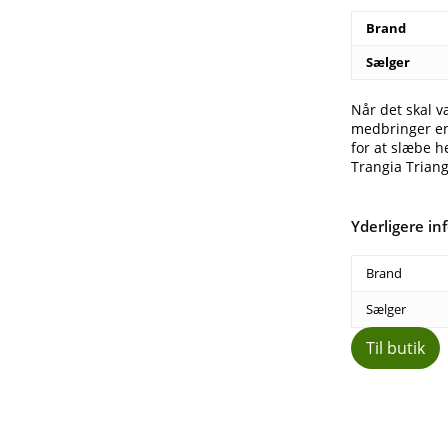
2
Brand
Sælger
Når det skal v
medbringer en
for at slæbe 
Trangia Trian
Yderligere in
Brand
Sælger
Til butik
Del