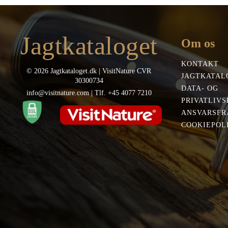
Jagtkataloget
Om os
KONTAKT
© 2026 Jagtkataloget.dk | VisitNature CVR
JAGTKATAL
30300734
DATA- OG
info@visitnature.com | Tlf. +45 4077 7210
PRIVATLIVS
ANSVARSFR
COOKIEPOLI