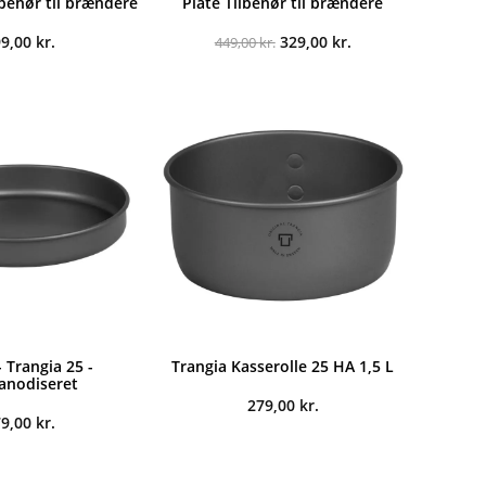
lbehør til brændere
Plate Tilbehør til brændere
Den
Den
99,00
kr.
329,00
kr.
449,00
kr.
oprindelige
aktuelle
pris
pris
var:
er:
449,00 kr..
329,00 kr..
 Trangia 25 -
Trangia Kasserolle 25 HA 1,5 L
anodiseret
279,00
kr.
79,00
kr.