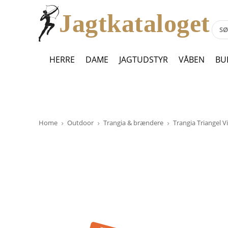
Jagtkataloget
HERRE
DAME
JAGTUDSTYR
VÅBEN
BU
Home
Outdoor
Trangia & brændere
Trangia Triangel V