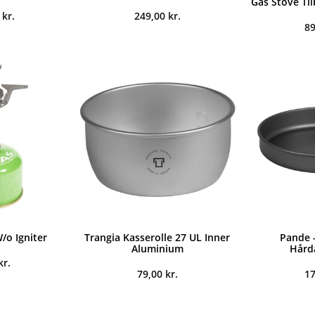
Gas Stove Ti
0
kr.
249,00
kr.
8
/o Igniter
Trangia Kasserolle 27 UL Inner
Pande -
Aluminium
Hård
kr.
79,00
kr.
1