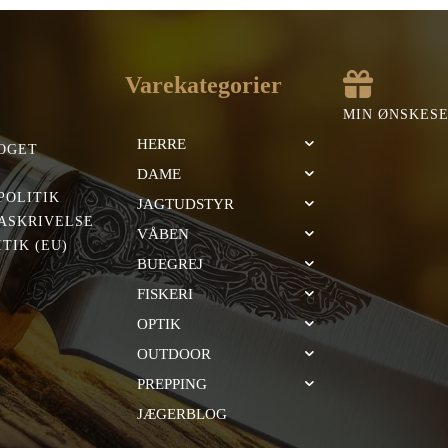
Varekategorier
MIN ØNSKES
HERRE
OGET
DAME
POLITIK
JAGTUDSTYR
ASKRIVELSE
VÅBEN
TIK (EU)
BUEGREJ
FISKERI
OPTIK
OUTDOOR
PREPPING
JÆGERBLOG