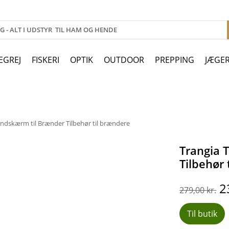
EGREJ
FISKERI
OPTIK
OUTDOOR
PREPPING
JÆGE
indskærm til Brænder Tilbehør til brændere
Trangia 
Tilbehør
D
2
279,00
kr.
o
p
Til butik
v