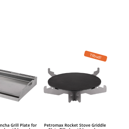
Tilbud!
cha Grill Plate for
Petromax Rocket Stove Griddle