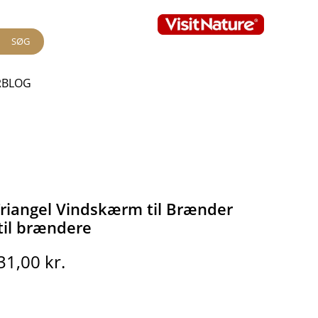
SØG
RBLOG
Triangel Vindskærm til Brænder
 til brændere
en
Den
31,00
kr.
prindelige
aktuelle
ris
pris
ar:
er: