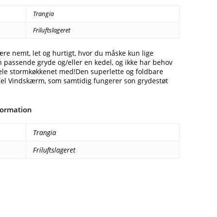
79,00 kr..
231,00 kr..
Trangia
Friluftslageret
ære nemt, let og hurtigt, hvor du måske kun lige
 passende gryde og/eller en kedel, og ikke har behov
hele stormkøkkenet med!Den superlette og foldbare
gel Vindskærm, som samtidig fungerer son grydestøt
formation
Trangia
Friluftslageret
Facebook
E-mail
Copy URL