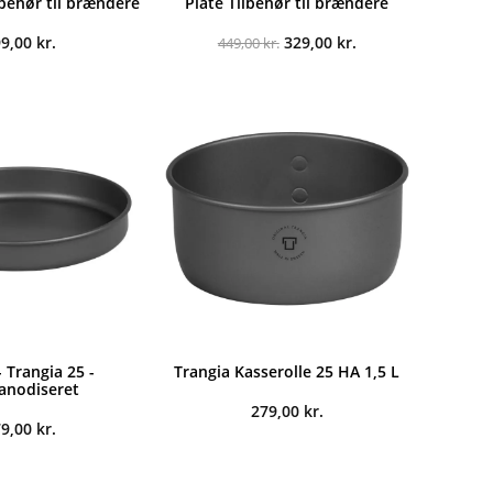
lbehør til brændere
Plate Tilbehør til brændere
Den
Den
99,00
kr.
329,00
kr.
449,00
kr.
oprindelige
aktuelle
pris
pris
var:
er:
449,00 kr..
329,00 kr..
 Trangia 25 -
Trangia Kasserolle 25 HA 1,5 L
anodiseret
279,00
kr.
79,00
kr.