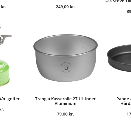
Gas Stove Ti
0
kr.
249,00
kr.
8
/o Igniter
Trangia Kasserolle 27 UL Inner
Pande -
Aluminium
Hård
kr.
79,00
kr.
1