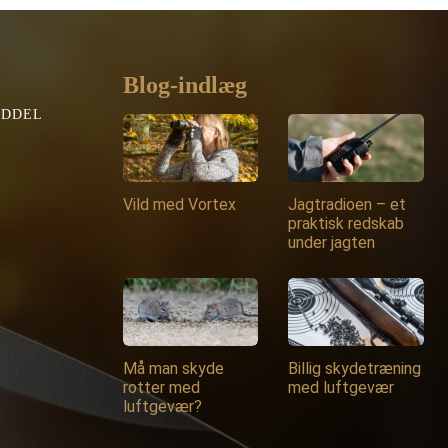
Blog-indlæg
EDDEL
Vild med Vortex
Jagtradioen – et
praktisk redskab
under jagten
Må man skyde
Billig skydetræning
rotter med
med luftgevær
luftgevær?