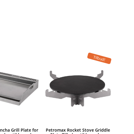
Tilbud!
cha Grill Plate for
Petromax Rocket Stove Griddle