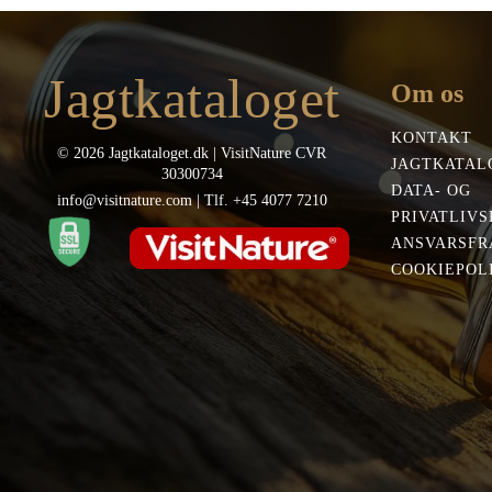
Jagtkataloget
Om os
KONTAKT
© 2026 Jagtkataloget.dk | VisitNature CVR
JAGTKATAL
30300734
DATA- OG
info@visitnature.com | Tlf. +45 4077 7210
PRIVATLIVS
ANSVARSFR
COOKIEPOLI