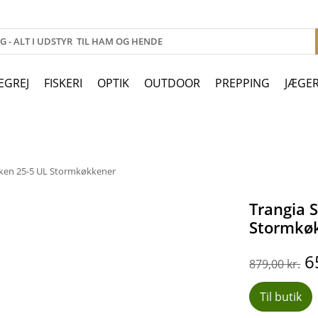
EGREJ
FISKERI
OPTIK
OUTDOOR
PREPPING
JÆGE
ken 25-5 UL Stormkøkkener
Trangia 
Stormkø
D
6
879,00
kr.
o
p
Til butik
v