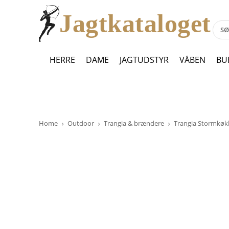
Jagtkataloget
HERRE
DAME
JAGTUDSTYR
VÅBEN
BU
Home
Outdoor
Trangia & brændere
Trangia Stormkøk