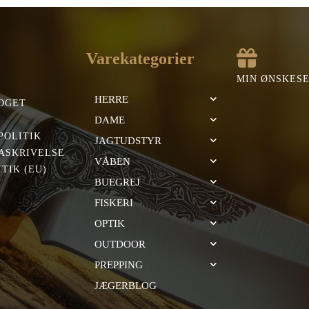
Varekategorier
MIN ØNSKES
HERRE
OGET
DAME
POLITIK
JAGTUDSTYR
ASKRIVELSE
VÅBEN
TIK (EU)
BUEGREJ
FISKERI
OPTIK
OUTDOOR
PREPPING
JÆGERBLOG