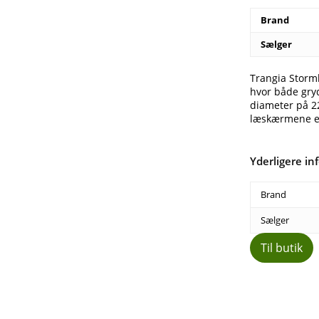
8
Brand
Sælger
Trangia Stormk
hvor både gry
diameter på 22
læskærmene er
Yderligere in
Brand
Sælger
Til butik
Del