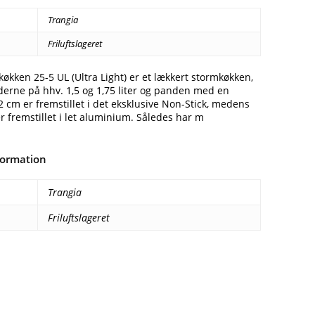
79,00 kr..
654,00 kr..
Trangia
Friluftslageret
økken 25-5 UL (Ultra Light) er et lækkert stormkøkken,
derne på hhv. 1,5 og 1,75 liter og panden med en
 cm er fremstillet i det eksklusive Non-Stick, medens
 fremstillet i let aluminium. Således har m
formation
Trangia
Friluftslageret
Facebook
E-mail
Copy URL