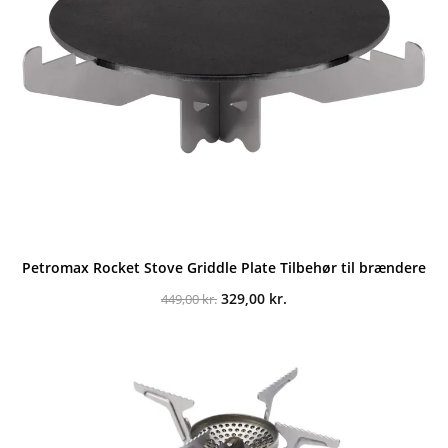
Petromax Rocket Stove Griddle Plate Tilbehør til brændere
Den
Den
329,00
kr.
449,00
kr.
oprindelige
aktuelle
pris
pris
var:
er:
449,00 kr..
329,00 kr..