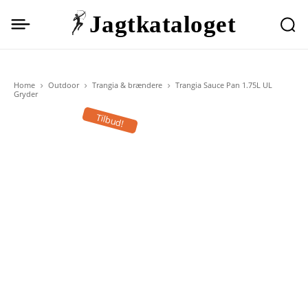
Jagtkataloget
Home
Outdoor
Trangia & brændere
Trangia Sauce Pan 1.75L UL
Gryder
Tilbud!