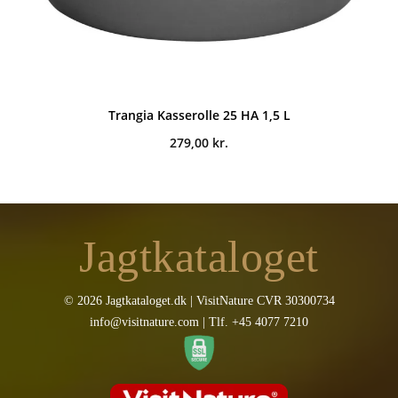
Trangia Kasserolle 25 HA 1,5 L
279,00
kr.
Jagtkataloget
© 2026 Jagtkataloget.dk | VisitNature CVR 30300734
info@visitnature.com | Tlf. +45 4077 7210