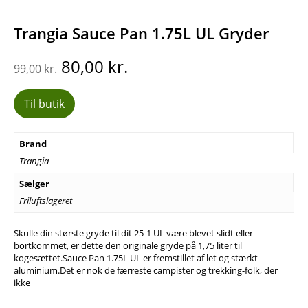
Trangia Sauce Pan 1.75L UL Gryder
Den
Den
80,00
kr.
99,00
kr.
oprindelige
aktuelle
pris
pris
Til butik
var:
er:
99,00 kr..
80,00 kr..
Brand
Trangia
Sælger
Friluftslageret
Skulle din største gryde til dit 25-1 UL være blevet slidt eller
bortkommet, er dette den originale gryde på 1,75 liter til
kogesættet.Sauce Pan 1.75L UL er fremstillet af let og stærkt
aluminium.Det er nok de færreste campister og trekking-folk, der
ikke