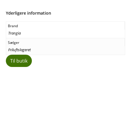
Yderligere information
Brand
Trangia
Sælger
Friluftslageret
Til butik
Facebook
E-mail
Copy URL