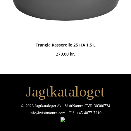
Trangia Kasserolle 25 HA 1,5 L
279,00
kr.
Jagtkataloget
© 2026 Jagtkataloget.dk | VisitNature CVR 30300734
info@visitnature.com | Tlf. +45 4077 7210