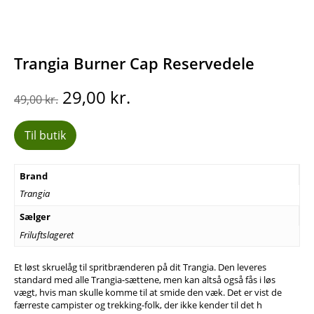
Trangia Burner Cap Reservedele
Den
Den
29,00
kr.
49,00
kr.
oprindelige
aktuelle
pris
pris
Til butik
var:
er:
49,00 kr..
29,00 kr..
Brand
Trangia
Sælger
Friluftslageret
Et løst skruelåg til spritbrænderen på dit Trangia. Den leveres
standard med alle Trangia-sættene, men kan altså også fås i løs
vægt, hvis man skulle komme til at smide den væk. Det er vist de
færreste campister og trekking-folk, der ikke kender til det h