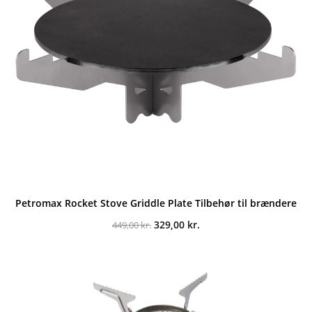
Petromax Rocket Stove Griddle Plate Tilbehør til brændere
Den
Den
329,00
kr.
449,00
kr.
oprindelige
aktuelle
pris
pris
var:
er:
449,00 kr..
329,00 kr..