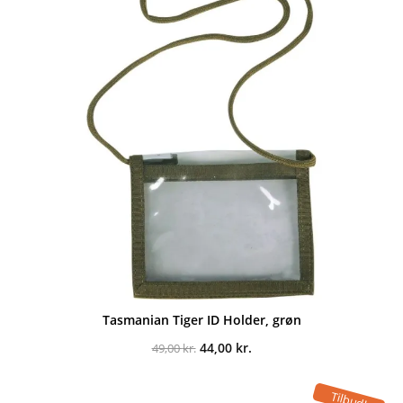
Tasmanian Tiger ID Holder, grøn
Den
Den
44,00
kr.
49,00
kr.
oprindelige
aktuelle
pris
pris
var:
er:
Tilbud!