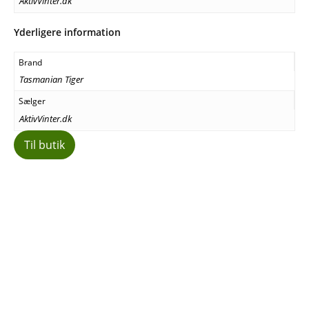
AktivVinter.dk
Yderligere information
Brand
Tasmanian Tiger
Sælger
AktivVinter.dk
Til butik
Facebook
E-mail
Copy URL