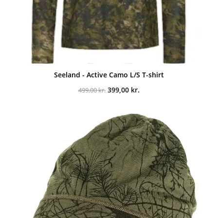
Seeland - Active Camo L/S T-shirt
Den
Den
399,00
kr.
499,00
kr.
oprindelige
aktuelle
pris
pris
var:
er:
499,00 kr..
399,00 kr..