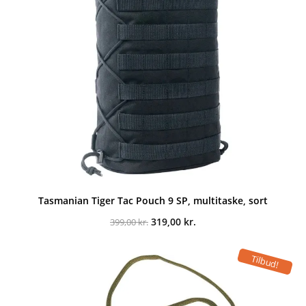
Tasmanian Tiger Tac Pouch 9 SP, multitaske, sort
Den
Den
319,00
kr.
399,00
kr.
oprindelige
aktuelle
pris
pris
var:
er:
Tilbud!
399,00 kr..
319,00 kr..