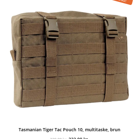
49,00 kr..
44,00 kr..
Tasmanian Tiger Tac Pouch 10, multitaske, brun
Den
Den