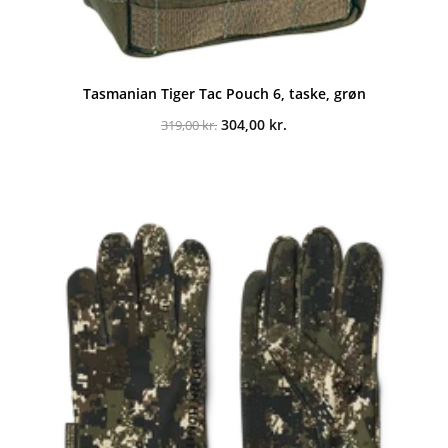
Tasmanian Tiger Tac Pouch 6, taske, grøn
Den
Den
304,00
kr.
319,00
kr.
oprindelige
aktuelle
pris
pris
var:
er:
319,00 kr..
304,00 kr..