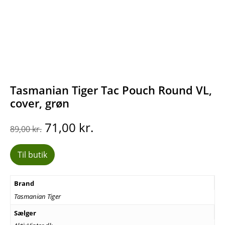
Tasmanian Tiger Tac Pouch Round VL,
cover, grøn
Den
Den
71,00
kr.
89,00
kr.
oprindelige
aktuelle
pris
pris
Til butik
var:
er:
89,00 kr..
71,00 kr..
Brand
Tasmanian Tiger
Sælger