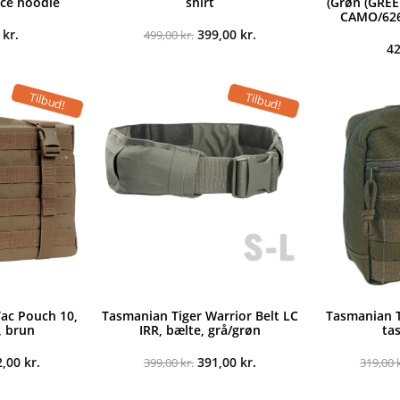
ece hoodie
shirt
(Grøn (GR
CAMO/626-
Den
Den
0
kr.
399,00
kr.
499,00
kr.
oprindelige
aktuelle
4
pris
pris
var:
er:
499,00 kr..
399,00 kr..
Tilbud!
Tilbud!
ac Pouch 10,
Tasmanian Tiger Warrior Belt LC
Tasmanian T
, brun
IRR, bælte, grå/grøn
ta
n
Den
Den
Den
2,00
kr.
391,00
kr.
399,00
kr.
319,00
indelige
aktuelle
oprindelige
aktuelle
s
pris
pris
pris