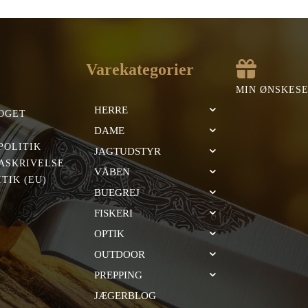
:
er:
var:
er:
,00 kr..
322,00 kr..
399,00 kr..
391,00 kr..
Varekategorier
MIN ØNSKES
HERRE
OGET
DAME
POLITIK
JAGTUDSTYR
ASKRIVELSE
VÅBEN
TIK (EU)
BUEGREJ
FISKERI
OPTIK
OUTDOOR
PREPPING
JÆGERBLOG