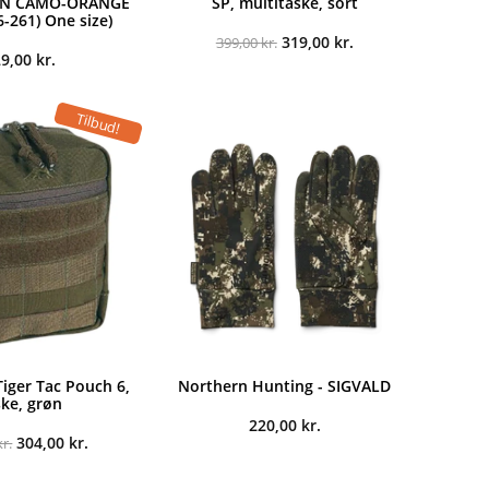
EEN CAMO-ORANGE
SP, multitaske, sort
261) One size)
Den
Den
319,00
kr.
399,00
kr.
oprindelige
aktuelle
29,00
kr.
pris
pris
var:
er:
399,00 kr..
319,00 kr..
Tilbud!
iger Tac Pouch 6,
Northern Hunting - SIGVALD
ske, grøn
220,00
kr.
Den
Den
304,00
kr.
kr.
oprindelige
aktuelle
pris
pris