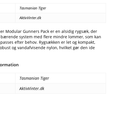
1.699,00 kr..
1.599,00 kr..
Tasmanian Tiger
AktivVinter.dk
er Modular Gunners Pack er en alsidig rygsæk, der
 bærende system med flere mindre lommer, som kan
ilpasses efter behov. Rygsækken er let og kompakt,
 robust og vandafvisende nylon, hvilket gør den ide
formation
Tasmanian Tiger
AktivVinter.dk
Facebook
E-mail
Copy URL