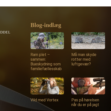
var:
er:
319,00 kr..
304,00 kr..
Blog-indlæg
EDDEL
Ram plet –
Må man skyde
sammen:
rotter med
Bueskydning som
luftgevær?
familiefællesskab
Vild med Vortex
Pas på hørelsen
når du er på jagt