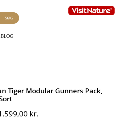
SØG
RBLOG
n Tiger Modular Gunners Pack,
Sort
Den
Den
1.599,00
kr.
oprindelige
aktuelle
pris
pris
var:
er: