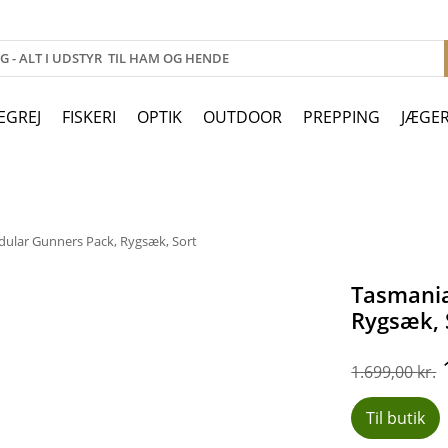
EGREJ
FISKERI
OPTIK
OUTDOOR
PREPPING
JÆGE
ular Gunners Pack, Rygsæk, Sort
Tasmania
Rygsæk, 
1.699,00
kr.
Til butik