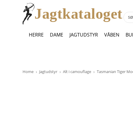
Jagtkataloget
HERRE
DAME
JAGTUDSTYR
VÅBEN
BU
Home
Jagtudstyr
Alt i camouflage
Tasmanian Tiger Mod