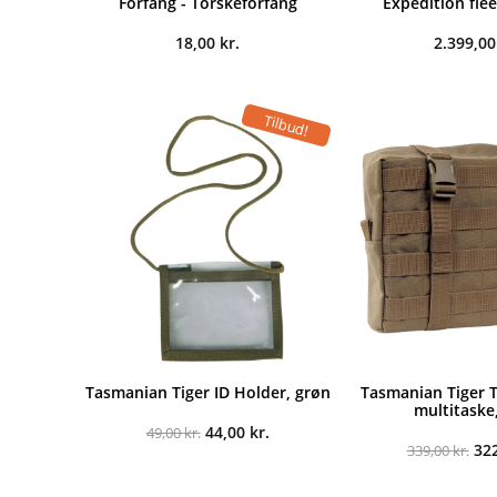
Forfang - Torskeforfang
Expedition fle
18,00
kr.
2.399,0
Tilbud!
Tasmanian Tiger ID Holder, grøn
Tasmanian Tiger T
multitaske
Den
Den
44,00
kr.
49,00
kr.
oprindelige
aktuelle
De
32
339,00
kr.
pris
pris
opr
var:
er:
pri