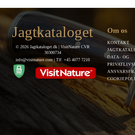
49,00 kr..
44,00 kr..
var
339
Jagtkataloget
Om os
KONTAKT
© 2026 Jagtkataloget.dk | VisitNature CVR
JAGTKATAL
30300734
DATA- OG
info@visitnature.com | Tlf. +45 4077 7210
PRIVATLIVS
ANSVARSFR
COOKIEPOLI