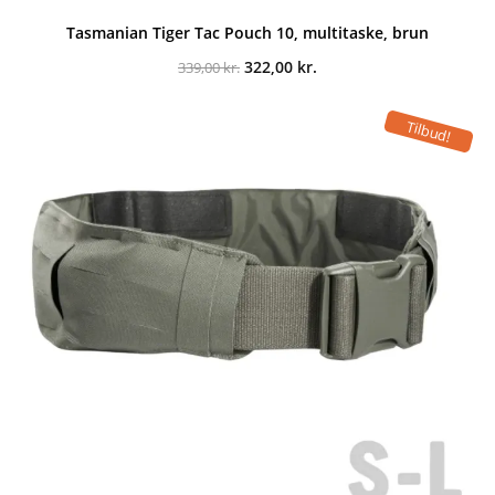
Tasmanian Tiger Tac Pouch 10, multitaske, brun
Den
Den
322,00
kr.
339,00
kr.
oprindelige
aktuelle
pris
pris
var:
er:
Tilbud!
339,00 kr..
322,00 kr..