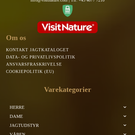
info@visitnature.com | Tlf. +45 4077 7210
Om os
KONTAKT JAGTKATALOGET
DATA- OG PRIVATLIVSPOLITIK
ANSVARSFRASKRIVELSE
COOKIEPOLITIK (EU)
Varekategorier
HERRE
DAME
JAGTUDSTYR
VÅBEN