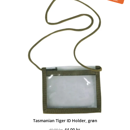
Tasmanian Tiger ID Holder, grøn
Den
Den
44,00
kr.
49,00
kr.