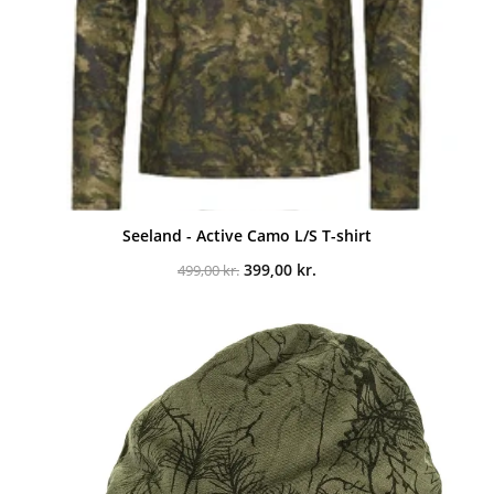
Seeland - Active Camo L/S T-shirt
Den
Den
399,00
kr.
499,00
kr.
oprindelige
aktuelle
pris
pris
var:
er:
499,00 kr..
399,00 kr..