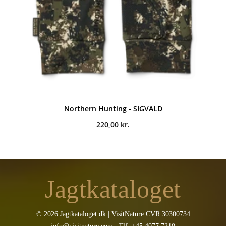
Northern Hunting - SIGVALD
220,00
kr.
Jagtkataloget
© 2026 Jagtkataloget.dk | VisitNature CVR 30300734