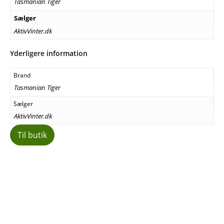
Tasmanian Tiger
Sælger
AktivVinter.dk
Yderligere information
Brand
Tasmanian Tiger
Sælger
AktivVinter.dk
Til butik
Facebook
E-mail
Copy URL