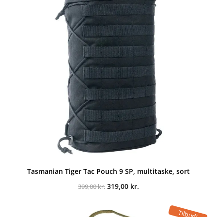
Tasmanian Tiger Tac Pouch 9 SP, multitaske, sort
Den
Den
319,00
kr.
399,00
kr.
oprindelige
aktuelle
pris
pris
var:
er:
Tilbud!
399,00 kr..
319,00 kr..