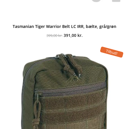
Tasmanian Tiger Warrior Belt LC IRR, bælte, grå/grøn
Den
Den
391,00
kr.
399,00
kr.
oprindelige
aktuelle
pris
pris
var:
er:
Tilbud!
399,00 kr..
391,00 kr..