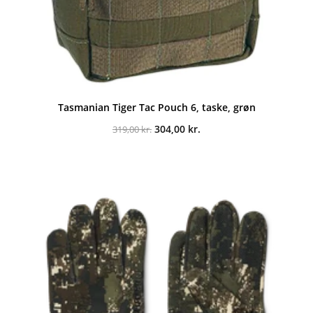
Tasmanian Tiger Tac Pouch 6, taske, grøn
Den
Den
304,00
kr.
319,00
kr.
oprindelige
aktuelle
pris
pris
var:
er:
319,00 kr..
304,00 kr..