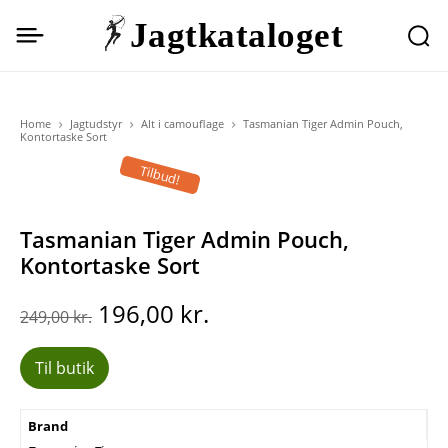
Jagtkataloget
Home
Jagtudstyr
Alt i camouflage
Tasmanian Tiger Admin Pouch,
Kontortaske Sort
Tilbud!
Tasmanian Tiger Admin Pouch,
Kontortaske Sort
Den
Den
196,00
kr.
249,00
kr.
oprindelige
aktuelle
pris
pris
Til butik
var:
er:
249,00 kr..
196,00 kr..
Brand